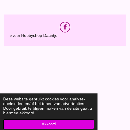
e
l
r
e
n
e
n
F
a
Hobbyshop Daantje
© 2020
c
e
b
o
o
k
Deze website gebruikt cookies voor analyse-
doeleinden en/of het tonen van advertenties.
Door gebruik te blijven maken van de site gaat u
hiermee akkoord.
Akkoord