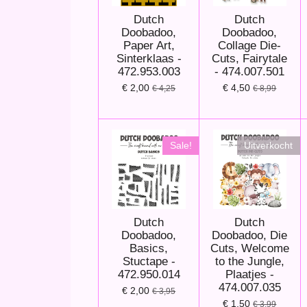
Dutch
Dutch
Doobadoo,
Doobadoo,
Paper Art,
Collage Die-
Sinterklaas -
Cuts, Fairytale
472.953.003
- 474.007.501
€ 2,00
€ 4,50
€ 4,25
€ 8,99
Sale!
Uitverkocht
Dutch
Dutch
Doobadoo,
Doobadoo, Die
Basics,
Cuts, Welcome
Stuctape -
to the Jungle,
472.950.014
Plaatjes -
474.007.035
€ 2,00
€ 3,95
€ 1,50
€ 3,99