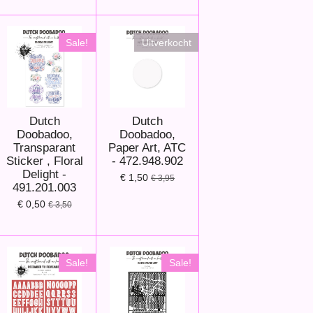
Sale!
Uitverkocht
Dutch
Dutch
Doobadoo,
Doobadoo,
Transparant
Paper Art, ATC
Sticker , Floral
- 472.948.902
Delight -
€ 1,50
€ 3,95
491.201.003
€ 0,50
€ 3,50
Sale!
Sale!