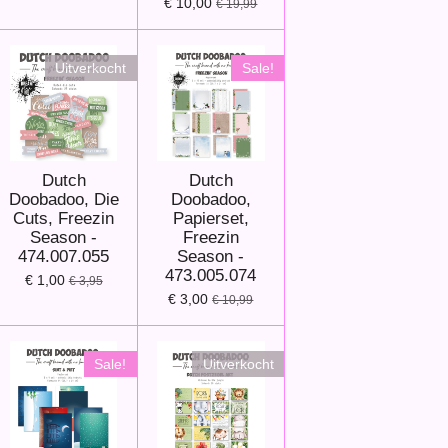
€ 10,00
€ 19,99
Uitverkocht
Sale!
Dutch
Dutch
Doobadoo, Die
Doobadoo,
Cuts, Freezin
Papierset,
Season -
Freezin
474.007.055
Season -
473.005.074
€ 1,00
€ 3,95
€ 3,00
€ 10,99
Sale!
Uitverkocht