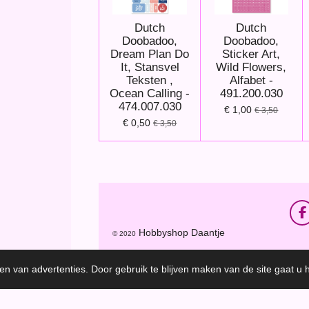
Dutch
Dutch
Doobadoo,
Doobadoo,
Dream Plan Do
Sticker Art,
It, Stansvel
Wild Flowers,
Teksten ,
Alfabet -
Ocean Calling -
491.200.030
474.007.030
€ 1,00
€ 3,50
€ 0,50
€ 3,50
F
a
Hobbyshop Daantje
© 2020
c
e
b
en van advertenties. Door gebruik te blijven maken van de site gaat u
o
o
k