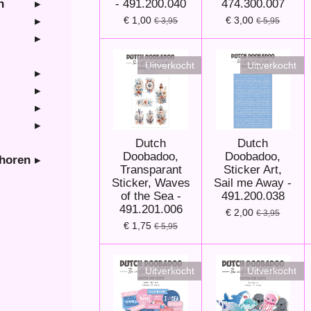
- 491.200.040
474.300.007
n
€ 1,00
€ 3,00
€ 3,95
€ 5,95
Uitverkocht
Uitverkocht
Dutch
Dutch
Doobadoo,
Doobadoo,
ehoren
Transparant
Sticker Art,
Sticker, Waves
Sail me Away -
of the Sea -
491.200.038
491.201.006
€ 2,00
€ 3,95
€ 1,75
€ 5,95
Uitverkocht
Uitverkocht