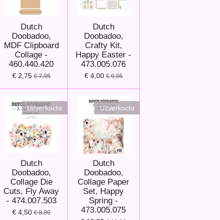
Dutch
Dutch
Doobadoo,
Doobadoo,
MDF Clipboard
Crafty Kit,
Collage -
Happy Easter -
460.440.420
473.005.076
€ 2,75
€ 4,00
€ 7,95
€ 9,95
Uitverkocht
Uitverkocht
Dutch
Dutch
Doobadoo,
Doobadoo,
Collage Die
Collage Paper
Cuts, Fly Away
Set, Happy
- 474.007.503
Spring -
473.005.075
€ 4,50
€ 8,99