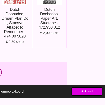
Dutch
Dutch
Doobadoo,
Doobadoo,
Dream Plan Do
Paper Art,
It, Stansvel,
Stuctape -
Alfabet to
472.950.012
Remember -
€ 2,00
€ 3,95
474.007.020
€ 2,50
€ 6,95
 hiermee akkoord.
Akkoord