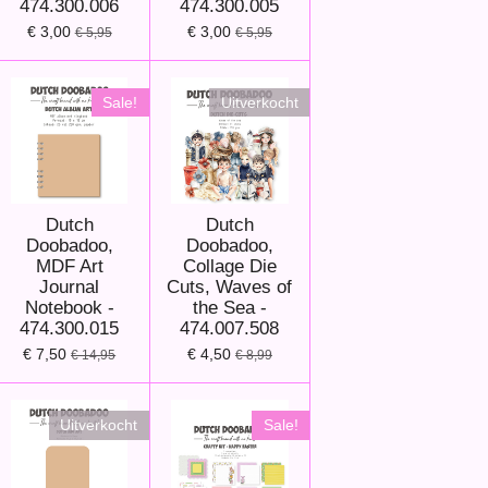
474.300.006
474.300.005
€ 3,00
€ 3,00
€ 5,95
€ 5,95
Sale!
Uitverkocht
Dutch
Dutch
Doobadoo,
Doobadoo,
MDF Art
Collage Die
Journal
Cuts, Waves of
Notebook -
the Sea -
474.300.015
474.007.508
€ 7,50
€ 4,50
€ 14,95
€ 8,99
Uitverkocht
Sale!