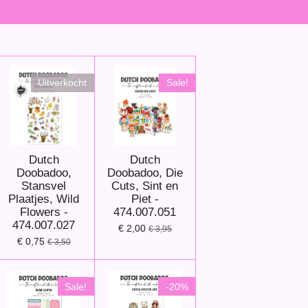
Uitverkocht
Sale!
Dutch
Dutch
Doobadoo,
Doobadoo, Die
Stansvel
Cuts, Sint en
Plaatjes, Wild
Piet -
Flowers -
474.007.051
474.007.027
€ 2,00
€ 3,95
€ 0,75
€ 3,50
Sale!
-20%