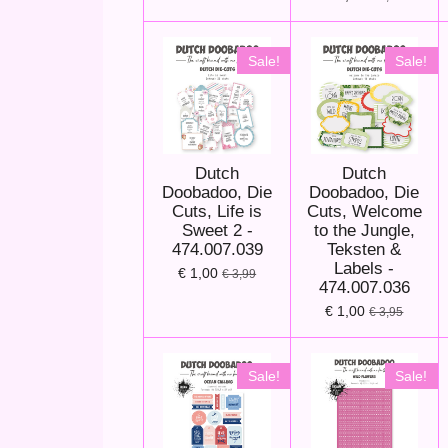
Sale!
Sale!
Dutch
Dutch
Doobadoo, Die
Doobadoo, Die
Cuts, Life is
Cuts, Welcome
Sweet 2 -
to the Jungle,
474.007.039
Teksten &
Labels -
€ 1,00
€ 3,99
474.007.036
€ 1,00
€ 3,95
Sale!
Sale!