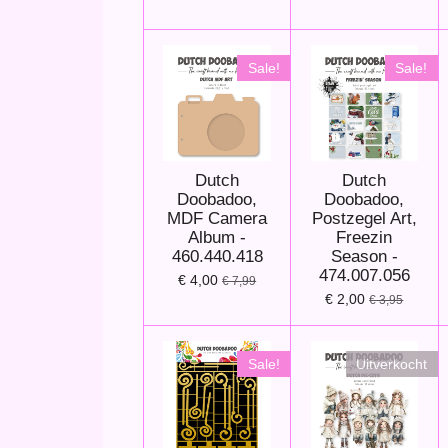
Sale!
Sale!
Dutch
Dutch
Doobadoo,
Doobadoo,
MDF Camera
Postzegel Art,
Album -
Freezin
460.440.418
Season -
474.007.056
€ 4,00
€ 7,99
€ 2,00
€ 3,95
Sale!
Uitverkocht