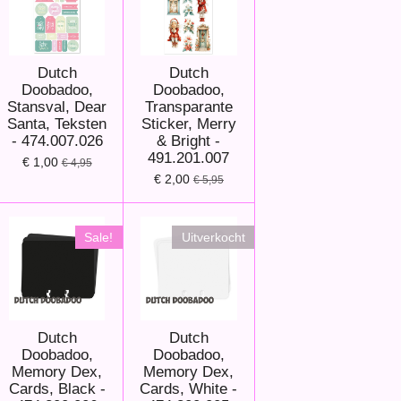
Dutch
Dutch
Doobadoo,
Doobadoo,
Stansval, Dear
Transparante
Santa, Teksten
Sticker, Merry
- 474.007.026
& Bright -
491.201.007
€ 1,00
€ 4,95
€ 2,00
€ 5,95
Sale!
Uitverkocht
Dutch
Dutch
Doobadoo,
Doobadoo,
Memory Dex,
Memory Dex,
Cards, Black -
Cards, White -