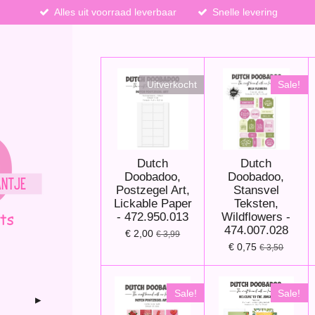
Alles uit voorraad leverbaar
Snelle levering
Uitverkocht
Sale!
Dutch
Dutch
Doobadoo,
Doobadoo,
Postzegel Art,
Stansvel
Lickable Paper
Teksten,
- 472.950.013
Wildflowers -
474.007.028
€ 2,00
€ 3,99
€ 0,75
€ 3,50
Sale!
Sale!