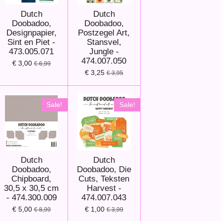
Dutch
Dutch
Doobadoo,
Doobadoo,
Designpapier,
Postzegel Art,
Sint en Piet -
Stansvel,
473.005.071
Jungle -
474.007.050
€ 3,00
€ 6,99
€ 3,25
€ 3,95
Sale!
Sale!
Dutch
Dutch
Doobadoo,
Doobadoo, Die
Chipboard,
Cuts, Teksten
30,5 x 30,5 cm
Harvest -
- 474.300.009
474.007.043
€ 5,00
€ 1,00
€ 8,99
€ 3,99