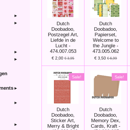
Dutch
Dutch
Doobadoo,
Doobadoo,
Postzegel Art,
Papierset,
Liefde in de
Welcome to
Lucht -
the Jungle -
474.007.053
473.005.062
€ 2,00
€ 3,50
€ 3,95
€ 6,99
ngen
Sale!
Sale!
hments
Dutch
Dutch
Doobadoo,
Doobadoo,
Sticker Art,
Memory Dex,
Merry & Bright
Cards, Kraft -