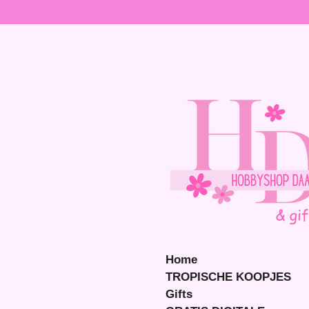
Ga
direct
naar
de
hoofdinhoud
Home
TROPISCHE KOOPJES
Gifts