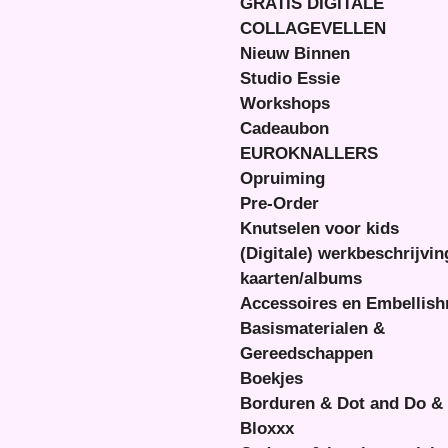
GRATIS DIGITALE
COLLAGEVELLEN
Nieuw Binnen
Studio Essie
Workshops
Cadeaubon
EUROKNALLERS
Opruiming
Pre-Order
Knutselen voor kids
(Digitale) werkbeschrijvi
kaarten/albums
Accessoires en Embellis
Basismaterialen &
Gereedschappen
Boekjes
Borduren & Dot and Do &
Bloxxx