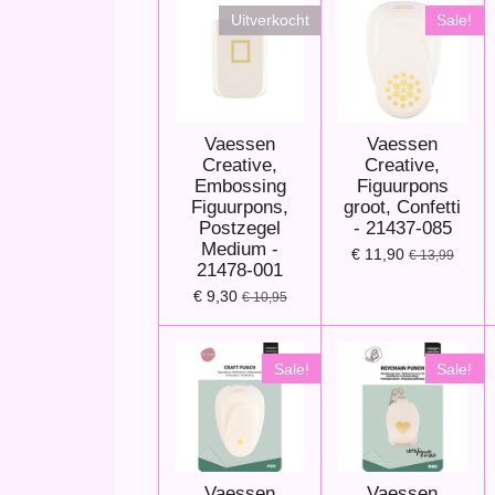
Uitverkocht
Sale!
Vaessen
Vaessen
Creative,
Creative,
Embossing
Figuurpons
Figuurpons,
groot, Confetti
Postzegel
- 21437-085
Medium -
€ 11,90
€ 13,99
21478-001
€ 9,30
€ 10,95
Sale!
Sale!
Vaessen
Vaessen