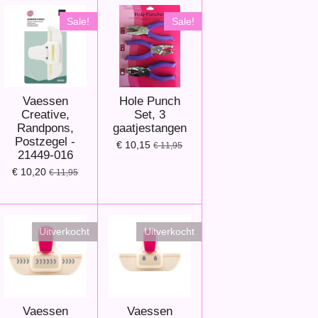
Sale!
Sale!
Vaessen
Hole Punch
Creative,
Set, 3
Randpons,
gaatjestangen
Postzegel -
€ 10,15
€ 11,95
21449-016
€ 10,20
€ 11,95
Uitverkocht
Uitverkocht
Vaessen
Vaessen