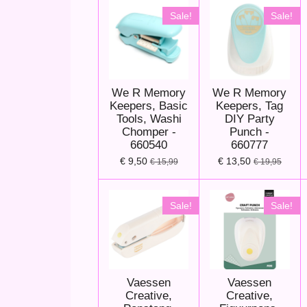
Sale!
Sale!
We R Memory
We R Memory
Keepers, Basic
Keepers, Tag
Tools, Washi
DIY Party
Chomper -
Punch -
660540
660777
€ 9,50
€ 13,50
€ 15,99
€ 19,95
Sale!
Sale!
Vaessen
Vaessen
Creative,
Creative,