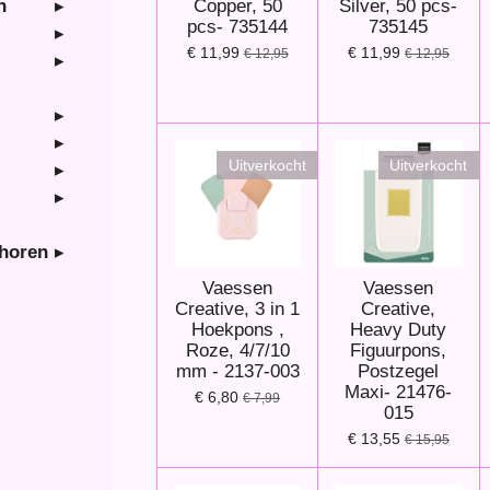
Copper, 50
Silver, 50 pcs-
n
pcs- 735144
735145
€ 11,99
€ 11,99
€ 12,95
€ 12,95
Uitverkocht
Uitverkocht
ehoren
Vaessen
Vaessen
Creative, 3 in 1
Creative,
Hoekpons ,
Heavy Duty
Roze, 4/7/10
Figuurpons,
mm - 2137-003
Postzegel
Maxi- 21476-
€ 6,80
€ 7,99
015
€ 13,55
€ 15,95