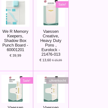
Sale!
We R Memory
Vaessen
Keepers,
Creative,
Shadow Box
Heavy Duty
Punch Board -
Pons ,
60001201
Eurolock -
21476-013
€ 39,99
€ 13,60
€ 15,99
Sale!
Uitverkocht
Vaessen
Vaessen