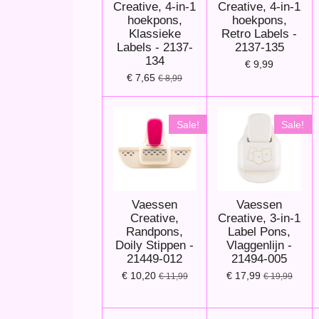
Creative, 4-in-1
Creative, 4-in-1
hoekpons,
hoekpons,
Klassieke
Retro Labels -
Labels - 2137-
2137-135
134
€ 9,99
€ 7,65
€ 8,99
Sale!
Sale!
Vaessen
Vaessen
Creative,
Creative, 3-in-1
Randpons,
Label Pons,
Doily Stippen -
Vlaggenlijn -
21449-012
21494-005
€ 10,20
€ 17,99
€ 11,99
€ 19,99