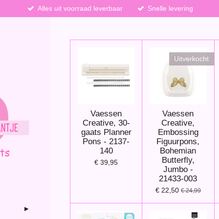
Alles uit voorraad leverbaar
Snelle levering
Uitverkocht
Vaessen
Vaessen
Creative, 30-
Creative,
gaats Planner
Embossing
Pons - 2137-
Figuurpons,
140
Bohemian
Butterfly,
€ 39,95
Jumbo -
21433-003
€ 22,50
€ 24,99