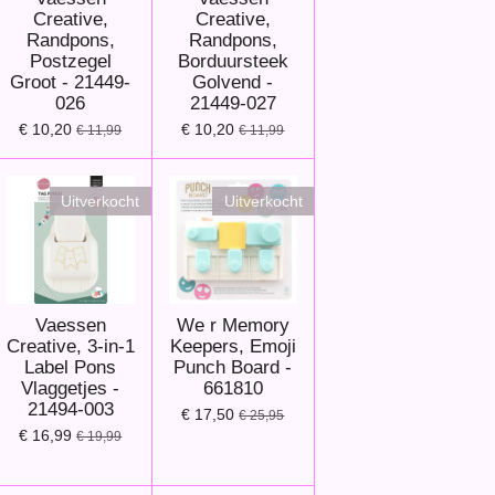
Creative,
Creative,
Randpons,
Randpons,
Postzegel
Borduursteek
Groot - 21449-
Golvend -
026
21449-027
€ 10,20
€ 10,20
€ 11,99
€ 11,99
Uitverkocht
Uitverkocht
Vaessen
We r Memory
Creative, 3-in-1
Keepers, Emoji
Label Pons
Punch Board -
Vlaggetjes -
661810
21494-003
€ 17,50
€ 25,95
€ 16,99
€ 19,99