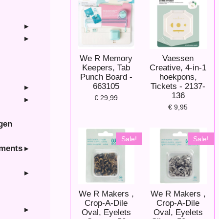
We R Memory
Vaessen
Keepers, Tab
Creative, 4-in-1
Punch Board -
hoekpons,
663105
Tickets - 2137-
136
€ 29,99
€ 9,95
ngen
Sale!
Sale!
hments
We R Makers ,
We R Makers ,
Crop-A-Dile
Crop-A-Dile
Oval, Eyelets
Oval, Eyelets