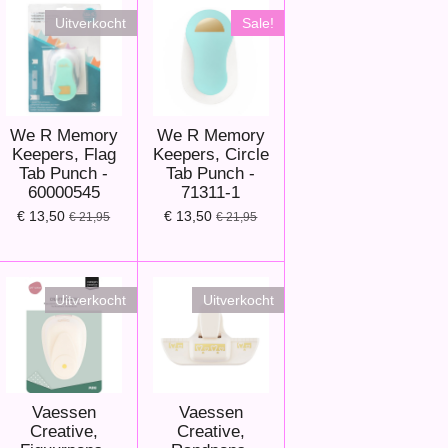
Uitverkocht
Sale!
We R Memory
We R Memory
Keepers, Flag
Keepers, Circle
Tab Punch -
Tab Punch -
60000545
71311-1
€ 13,50
€ 13,50
€ 21,95
€ 21,95
Uitverkocht
Uitverkocht
Vaessen
Vaessen
Creative,
Creative,