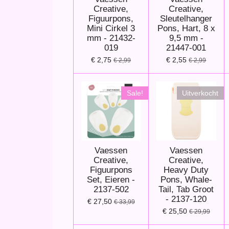
Creative,
Creative,
Figuurpons,
Sleutelhanger
Mini Cirkel 3
Pons, Hart, 8 x
mm - 21432-
9,5 mm -
019
21447-001
€ 2,75
€ 2,55
€ 2,99
€ 2,99
Sale!
Uitverkocht
Vaessen
Vaessen
Creative,
Creative,
Figuurpons
Heavy Duty
Set, Eieren -
Pons, Whale-
2137-502
Tail, Tab Groot
- 2137-120
€ 27,50
€ 33,99
€ 25,50
€ 29,99