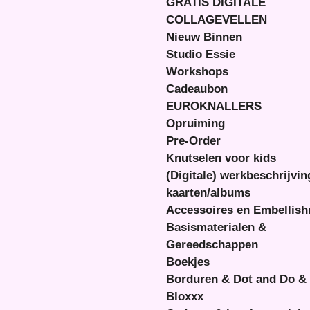
GRATIS DIGITALE
COLLAGEVELLEN
Nieuw Binnen
Studio Essie
Workshops
Cadeaubon
EUROKNALLERS
Opruiming
Pre-Order
Knutselen voor kids
(Digitale) werkbeschrijvi
kaarten/albums
Accessoires en Embellis
Basismaterialen &
Gereedschappen
Boekjes
Borduren & Dot and Do &
Bloxxx