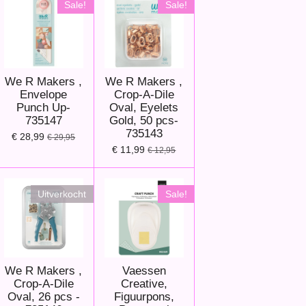
Sale!
Sale!
We R Makers ,
We R Makers ,
Envelope
Crop-A-Dile
Punch Up-
Oval, Eyelets
735147
Gold, 50 pcs-
735143
€ 28,99
€ 29,95
€ 11,99
€ 12,95
Uitverkocht
Sale!
We R Makers ,
Vaessen
Crop-A-Dile
Creative,
Oval, 26 pcs -
Figuurpons,