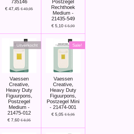
735146
Postzegel
Rechthoek
€ 47,45
€ 49,95
Medium -
21435-549
€ 5,10
€ 5,99
Uitverkocht
Sale!
Vaessen
Vaessen
Creative,
Creative,
Heavy Duty
Heavy Duty
Figuurpons,
Figuurpons,
Postzegel
Postzegel Mini
Medium -
- 21474-001
21475-012
€ 5,05
€ 5,95
€ 7,60
€ 8,95