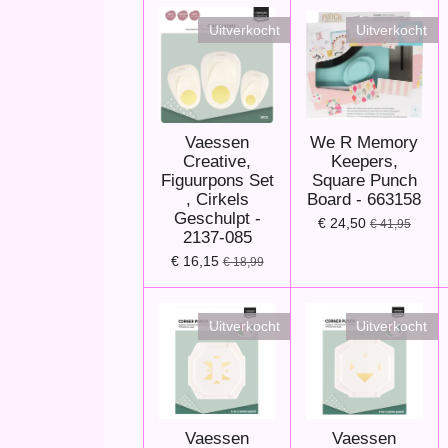
Uitverkocht
Uitverkocht
Vaessen
We R Memory
Creative,
Keepers,
Figuurpons Set
Square Punch
, Cirkels
Board - 663158
Geschulpt -
€ 24,50
€ 41,95
2137-085
€ 16,15
€ 18,99
Uitverkocht
Uitverkocht
Vaessen
Vaessen