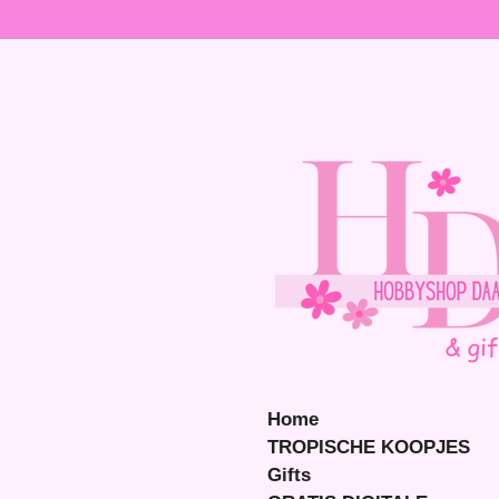
Ga
direct
naar
de
hoofdinhoud
Home
TROPISCHE KOOPJES
Gifts