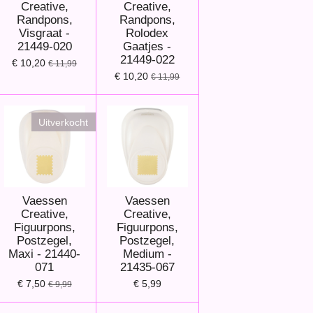
Creative,
Creative,
Randpons,
Randpons,
Visgraat -
Rolodex
21449-020
Gaatjes -
21449-022
€ 10,20
€ 11,99
€ 10,20
€ 11,99
Uitverkocht
Vaessen
Vaessen
Creative,
Creative,
Figuurpons,
Figuurpons,
Postzegel,
Postzegel,
Maxi - 21440-
Medium -
071
21435-067
€ 7,50
€ 5,99
€ 9,99