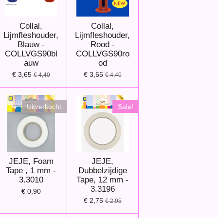
Collal,
Collal,
Lijmfleshouder,
Lijmfleshouder,
Blauw -
Rood -
COLLVGS90bl
COLLVGS90ro
auw
od
€ 3,65
€ 3,65
€ 4,40
€ 4,40
Uitverkocht
Sale!
JEJE, Foam
JEJE,
Tape , 1 mm -
Dubbelzijdige
3.3010
Tape, 12 mm -
3.3196
€ 0,90
€ 2,75
€ 2,95