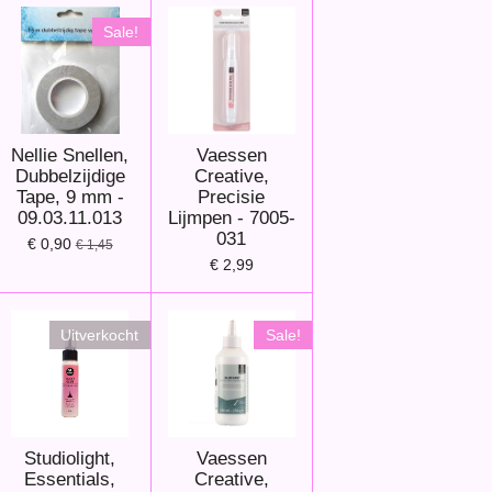
Sale!
Nellie Snellen,
Vaessen
Dubbelzijdige
Creative,
Tape, 9 mm -
Precisie
09.03.11.013
Lijmpen - 7005-
031
€ 0,90
€ 1,45
€ 2,99
Uitverkocht
Sale!
Studiolight,
Vaessen
Essentials,
Creative,