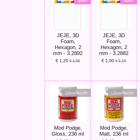
Sale!
Sale!
JEJE, 3D
JEJE, 3D
Foam,
Foam,
Hexagon, 2
Hexagon, 2
mm - 3.2892
mm - 3.2882
€ 1,20
€ 1,00
€ 1,30
€ 1,10
Uitverkocht
Uitverkocht
Mod Podge,
Mod Podge,
Gloss, 236 ml
Matt, 236 ml