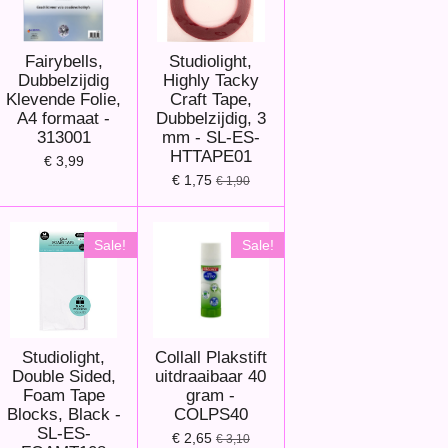
Fairybells,
Studiolight,
Dubbelzijdig
Highly Tacky
Klevende Folie,
Craft Tape,
A4 formaat -
Dubbelzijdig, 3
313001
mm - SL-ES-
HTTAPE01
€ 3,99
€ 1,75
€ 1,90
Sale!
Sale!
Studiolight,
Collall Plakstift
Double Sided,
uitdraaibaar 40
Foam Tape
gram -
Blocks, Black -
COLPS40
SL-ES-
€ 2,65
€ 3,10