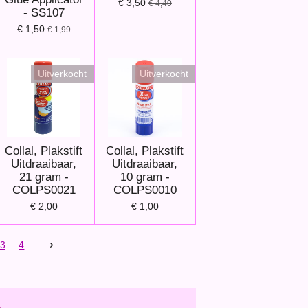
€ 3,50
€ 4,40
- SS107
€ 1,50
€ 1,99
Uitverkocht
Uitverkocht
Collal, Plakstift
Collal, Plakstift
Uitdraaibaar,
Uitdraaibaar,
21 gram -
10 gram -
COLPS0021
COLPS0010
€ 2,00
€ 1,00
3
4