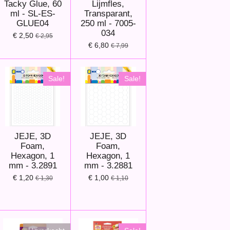
Tacky Glue, 60
Lijmfles,
ml - SL-ES-
Transparant,
GLUE04
250 ml - 7005-
034
€ 2,50
€ 2,95
€ 6,80
€ 7,99
Sale!
Sale!
JEJE, 3D
JEJE, 3D
Foam,
Foam,
Hexagon, 1
Hexagon, 1
mm - 3.2891
mm - 3.2881
€ 1,20
€ 1,00
€ 1,30
€ 1,10