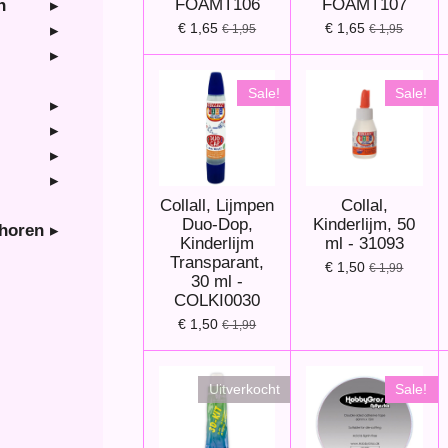
FOAMT106
FOAMT107
n
€ 1,65
€ 1,65
€ 1,95
€ 1,95
Sale!
Sale!
Collall, Lijmpen
Collal,
Duo-Dop,
Kinderlijm, 50
ehoren
Kinderlijm
ml - 31093
Transparant,
€ 1,50
€ 1,99
30 ml -
COLKI0030
€ 1,50
€ 1,99
Uitverkocht
Sale!