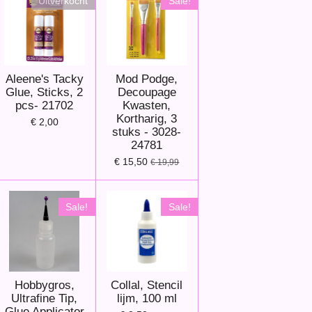
Uitverkocht
Sale!
Aleene's Tacky
Mod Podge,
Glue, Sticks, 2
Decoupage
pcs- 21702
Kwasten,
Kortharig, 3
€ 2,00
stuks - 3028-
24781
€ 15,50
€ 19,99
Sale!
Sale!
Hobbygros,
Collal, Stencil
Ultrafine Tip,
lijm, 100 ml
Glue Applicator