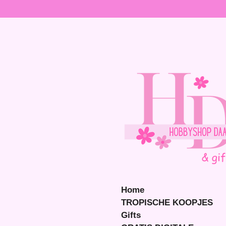
Ga
direct
naar
de
hoofdinhoud
Home
TROPISCHE KOOPJES
Gifts