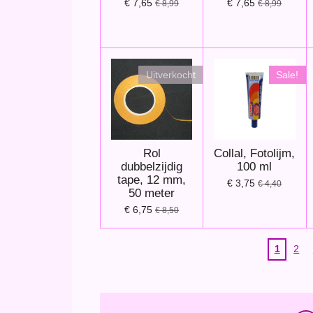
€ 7,65
€ 7,65
€ 8,99
€ 8,99
Uitverkocht
Sale!
Rol
Collal, Fotolijm,
dubbelzijdig
100 ml
tape, 12 mm,
€ 3,75
€ 4,40
50 meter
€ 6,75
€ 8,50
1
2