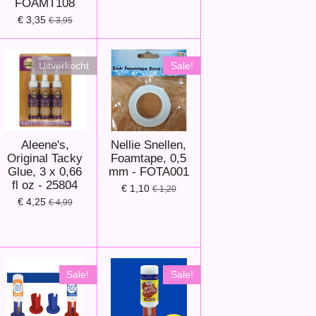
FOAMT108
€ 3,35
€ 3,95
Uitverkocht
Sale!
Aleene's,
Nellie Snellen,
Original Tacky
Foamtape, 0,5
Glue, 3 x 0,66
mm - FOTA001
fl oz - 25804
€ 1,10
€ 1,20
€ 4,25
€ 4,99
Sale!
Sale!