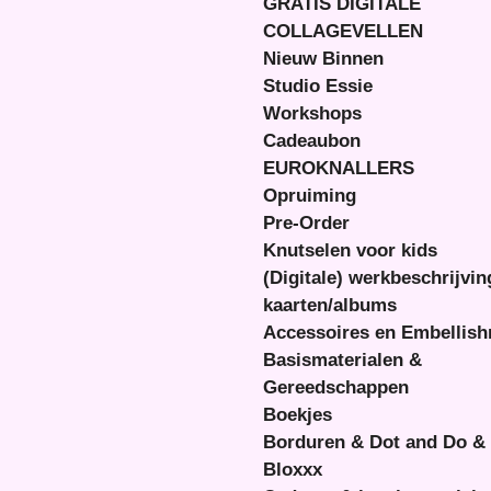
GRATIS DIGITALE
COLLAGEVELLEN
Nieuw Binnen
Studio Essie
Workshops
Cadeaubon
EUROKNALLERS
Opruiming
Pre-Order
Knutselen voor kids
(Digitale) werkbeschrijvi
kaarten/albums
Accessoires en Embellis
Basismaterialen &
Gereedschappen
Boekjes
Borduren & Dot and Do &
Bloxxx