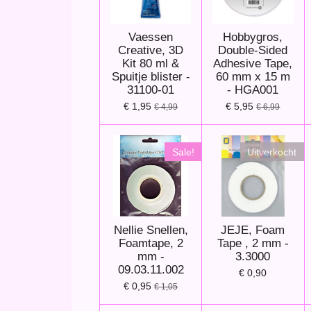
Vaessen
Hobbygros,
Creative, 3D
Double-Sided
Kit 80 ml &
Adhesive Tape,
Spuitje blister -
60 mm x 15 m
31100-01
- HGA001
€ 1,95
€ 5,95
€ 4,99
€ 6,99
Sale!
Uitverkocht
Nellie Snellen,
JEJE, Foam
Foamtape, 2
Tape , 2 mm -
mm -
3.3000
09.03.11.002
€ 0,90
€ 0,95
€ 1,05