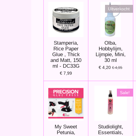
Uitverkocht
Stamperia,
Olba,
Rice Paper
Hobbylijm,
Glue , Thick
Lijmpie, Mini,
and Matt, 150
30 ml
ml - DC33G
€ 4,20
€ 4,95
€ 7,99
Sale!
My Sweet
Studiolight,
Petunia,
Essentials,