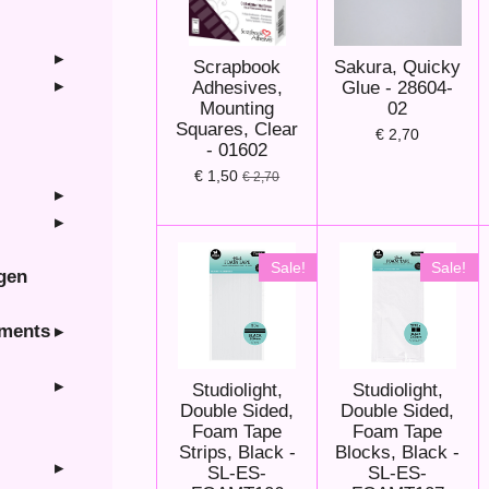
Scrapbook
Sakura, Quicky
Adhesives,
Glue - 28604-
Mounting
02
Squares, Clear
€ 2,70
- 01602
€ 1,50
€ 2,70
Sale!
Sale!
ngen
hments
Studiolight,
Studiolight,
Double Sided,
Double Sided,
Foam Tape
Foam Tape
Strips, Black -
Blocks, Black -
SL-ES-
SL-ES-