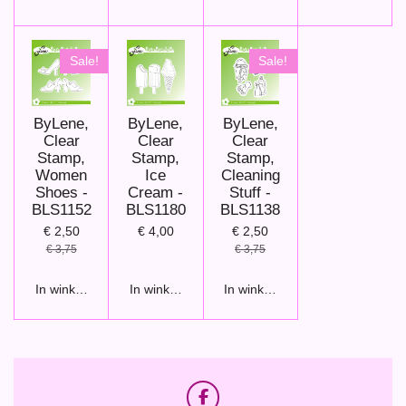
Sale!
Sale!
ByLene,
ByLene,
ByLene,
Clear
Clear
Clear
Stamp,
Stamp,
Stamp,
Women
Ice
Cleaning
Shoes -
Cream -
Stuff -
BLS1152
BLS1180
BLS1138
€ 2,50
€ 4,00
€ 2,50
€ 3,75
€ 3,75
In winkelwagen
In winkelwagen
In winkelwagen
F