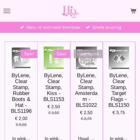
Ga
direct
naar
de
Alles uit voorraad leverbaar
Snelle levering
hoofdinhoud
Sale!
Sale!
Uitverkocht
ByLene,
ByLene,
ByLene,
ByLene,
Clear
Clear
Clear
Clear
Stamp,
Stamp,
Stamp,
Stamp,
Rubber
Kiss -
Amsterda
Target
Boots &
BLS1153
m -
Flags -
Hat -
BLS1022
BLS1150
€ 2,50
BLS1196
€ 2,50
€ 3,75
€ 3,50
€ 2,00
€ 3,75
€ 5,00
In winkelwagen
In winkelwagen
Houd mij op de hoogte
In winkelwage