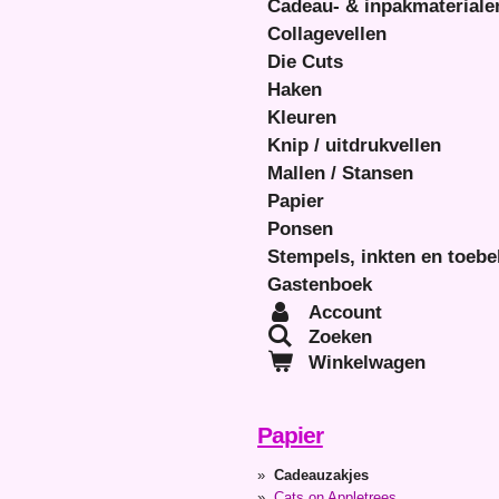
Cadeau- & inpakmateriale
Collagevellen
Die Cuts
Haken
Kleuren
Knip / uitdrukvellen
Mallen / Stansen
Papier
Ponsen
Stempels, inkten en toeb
Gastenboek
Account
Zoeken
Winkelwagen
Papier
Cadeauzakjes
Cats on Appletrees