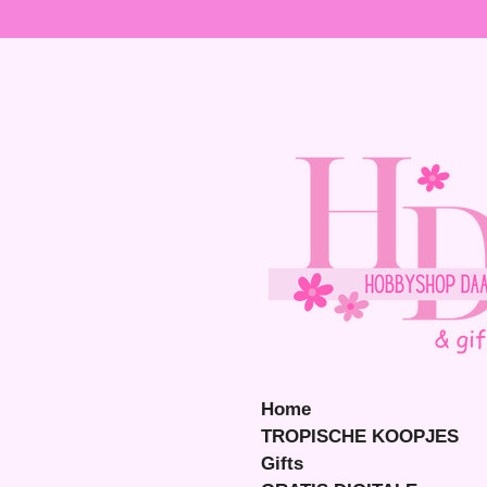
Ga
direct
naar
de
hoofdinhoud
Home
TROPISCHE KOOPJES
Gifts