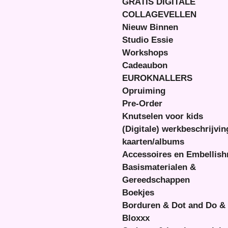
GRATIS DIGITALE
COLLAGEVELLEN
Nieuw Binnen
Studio Essie
Workshops
Cadeaubon
EUROKNALLERS
Opruiming
Pre-Order
Knutselen voor kids
(Digitale) werkbeschrijvi
kaarten/albums
Accessoires en Embellis
Basismaterialen &
Gereedschappen
Boekjes
Borduren & Dot and Do &
Bloxxx