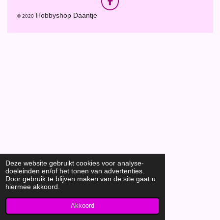
F
a
Hobbyshop Daantje
© 2020
c
e
b
o
o
k
Deze website gebruikt cookies voor analyse-
doeleinden en/of het tonen van advertenties.
Door gebruik te blijven maken van de site gaat u
hiermee akkoord.
Akkoord