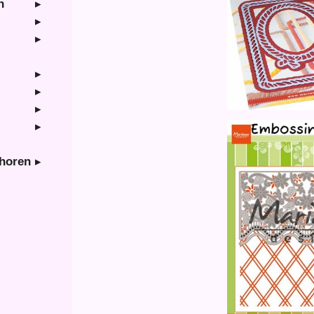
n
ehoren