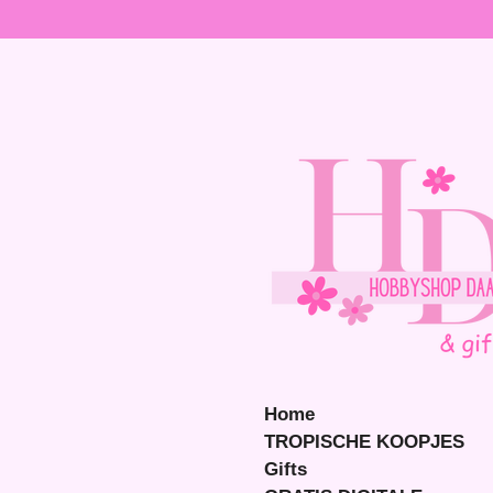
Ga
direct
naar
de
hoofdinhoud
Home
TROPISCHE KOOPJES
Gifts