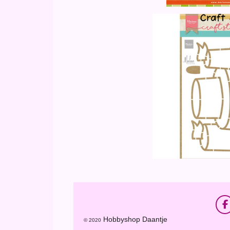
F
a
Hobbyshop Daantje
© 2020
c