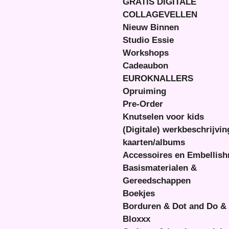
GRATIS DIGITALE
COLLAGEVELLEN
Nieuw Binnen
Studio Essie
Workshops
Cadeaubon
EUROKNALLERS
Opruiming
Pre-Order
Knutselen voor kids
(Digitale) werkbeschrijvi
kaarten/albums
Accessoires en Embellis
Basismaterialen &
Gereedschappen
Boekjes
Borduren & Dot and Do &
Bloxxx