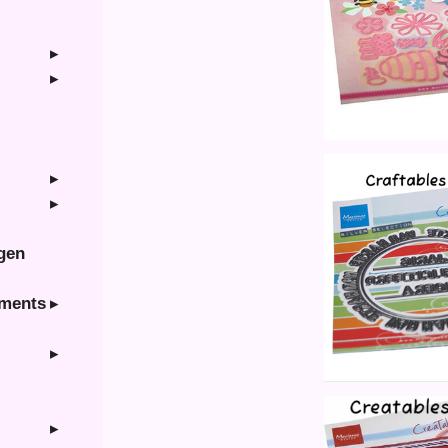
ngen
hments