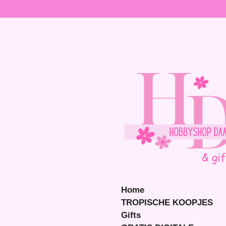
Ga
direct
naar
de
hoofdinhoud
Home
TROPISCHE KOOPJES
Gifts