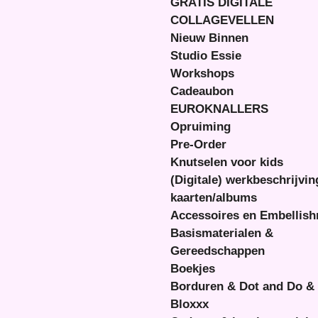
GRATIS DIGITALE
COLLAGEVELLEN
Nieuw Binnen
Studio Essie
Workshops
Cadeaubon
EUROKNALLERS
Opruiming
Pre-Order
Knutselen voor kids
(Digitale) werkbeschrijvi
kaarten/albums
Accessoires en Embellis
Basismaterialen &
Gereedschappen
Boekjes
Borduren & Dot and Do &
Bloxxx