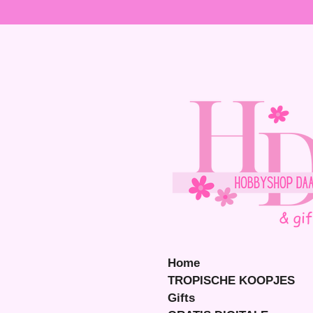
Ga
direct
naar
de
hoofdinhoud
Home
TROPISCHE KOOPJES
Gifts