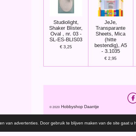
Studiolight,
JeJe,
Shaker Blister,
Transparante
Oval , nr. 03 -
Sheets, Mica
SL-ES-BLIS03
(hitte
bestendig), A5
€ 3,25
- 3.1035
€ 2,95
F
a
Hobbyshop Daantje
© 2020
c
e
b
en van advertenties. Door gebruik te blijven maken van de site gaat u
o
o
k