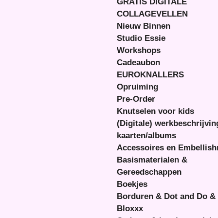
GRATIS DIGITALE
COLLAGEVELLEN
Nieuw Binnen
Studio Essie
Workshops
Cadeaubon
EUROKNALLERS
Opruiming
Pre-Order
Knutselen voor kids
(Digitale) werkbeschrijvi
kaarten/albums
Accessoires en Embellis
Basismaterialen &
Gereedschappen
Boekjes
Borduren & Dot and Do &
Bloxxx