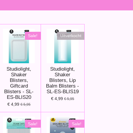
Sale!
Uitverkocht
Studiolight,
Studiolight,
Shaker
Shaker
Blisters,
Blisters, Lip
Giftcard
Balm Blisters -
Blisters - SL-
SL-ES-BLIS19
ES-BLIS20
€ 4,99
€ 5,95
€ 4,99
€ 5,95
Sale!
Sale!