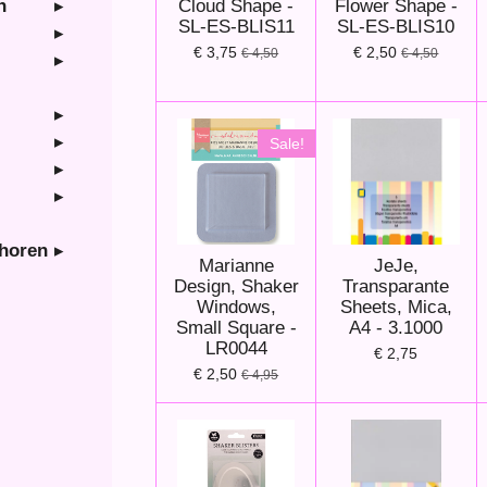
Cloud Shape -
Flower Shape -
n
SL-ES-BLIS11
SL-ES-BLIS10
€ 3,75
€ 2,50
€ 4,50
€ 4,50
Sale!
ehoren
Marianne
JeJe,
Design, Shaker
Transparante
Windows,
Sheets, Mica,
Small Square -
A4 - 3.1000
LR0044
€ 2,75
€ 2,50
€ 4,95