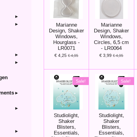
Marianne
Marianne
Design, Shaker
Design, Shaker
Windows,
Windows,
Hourglass -
Circles, 6,5 cm
LR0071
- LR0064
€ 4,25
€ 3,99
€ 4,95
€ 4,95
ngen
Sale!
Sale!
hments
Studiolight,
Studiolight,
Shaker
Shaker
Blisters,
Blisters,
Essentials,
Essentials,