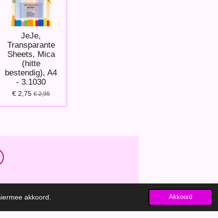
JeJe,
Transparante
Sheets, Mica
(hitte
bestendig), A4
- 3.1030
€ 2,75
€ 2,95
 hiermee akkoord.
Akkoord