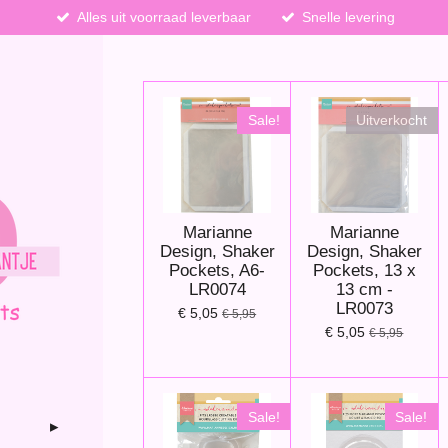
Alles uit voorraad leverbaar
Snelle levering
Sale!
Uitverkocht
Marianne
Marianne
Design, Shaker
Design, Shaker
Pockets, A6-
Pockets, 13 x
LR0074
13 cm -
LR0073
€ 5,05
€ 5,95
€ 5,05
€ 5,95
Sale!
Sale!