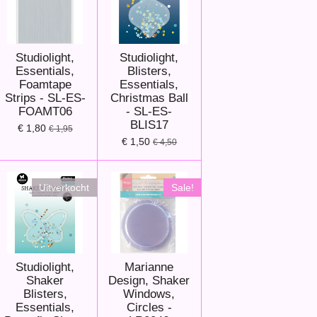
Studiolight,
Studiolight,
Essentials,
Blisters,
Foamtape
Essentials,
Strips - SL-ES-
Christmas Ball
FOAMT06
- SL-ES-
BLIS17
€ 1,80
€ 1,95
€ 1,50
€ 4,50
Uitverkocht
Sale!
Studiolight,
Marianne
Shaker
Design, Shaker
Blisters,
Windows,
Essentials,
Circles -