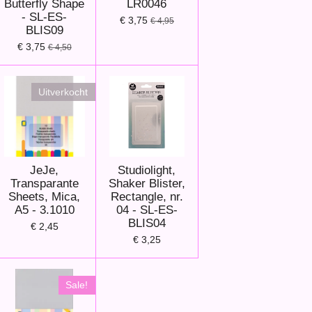
Butterfly Shape
LR0046
- SL-ES-
€ 3,75
€ 4,95
BLIS09
€ 3,75
€ 4,50
Uitverkocht
JeJe,
Studiolight,
Transparante
Shaker Blister,
Sheets, Mica,
Rectangle, nr.
A5 - 3.1010
04 - SL-ES-
BLIS04
€ 2,45
€ 3,25
Sale!