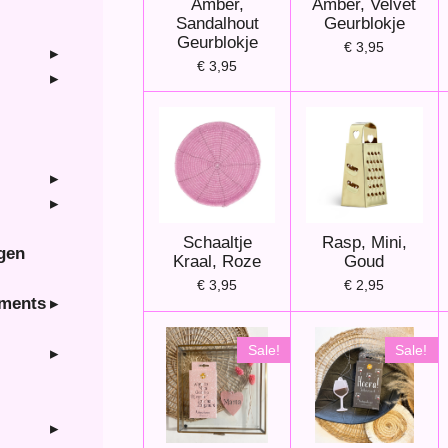
Amber,
Amber, Velvet
Sandalhout
Geurblokje
Geurblokje
€ 3,95
€ 3,95
Schaaltje
Rasp, Mini,
ngen
Kraal, Roze
Goud
€ 3,95
€ 2,95
hments
Sale!
Sale!