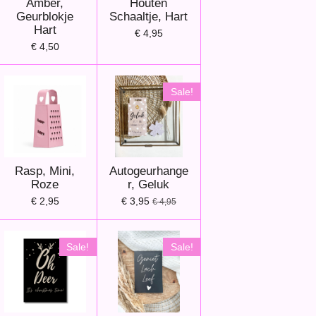
Amber,
Houten
Geurblokje
Schaaltje, Hart
Hart
€ 4,95
€ 4,50
Sale!
Rasp, Mini,
Autogeurhange
Roze
r, Geluk
€ 2,95
€ 3,95
€ 4,95
Sale!
Sale!