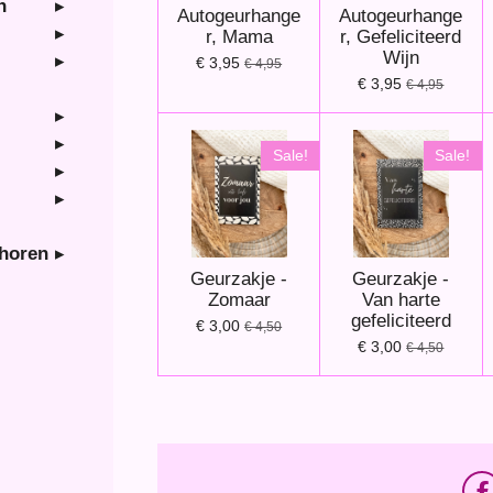
n
Autogeurhange
Autogeurhange
r, Mama
r, Gefeliciteerd
Wijn
€ 3,95
€ 4,95
€ 3,95
€ 4,95
Sale!
Sale!
ehoren
Geurzakje -
Geurzakje -
Zomaar
Van harte
gefeliciteerd
€ 3,00
€ 4,50
€ 3,00
€ 4,50