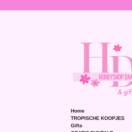
Ga
direct
naar
de
hoofdinhoud
Home
TROPISCHE KOOPJES
Gifts