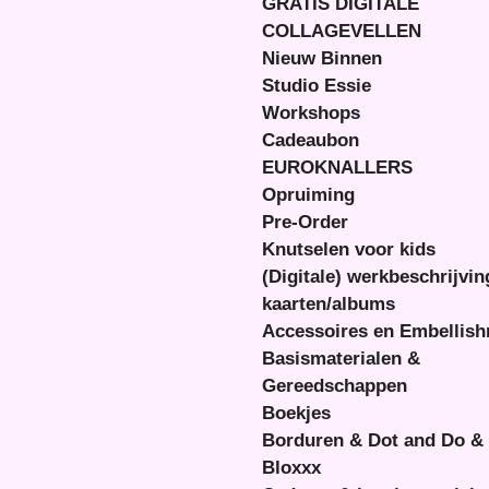
GRATIS DIGITALE
COLLAGEVELLEN
Nieuw Binnen
Studio Essie
Workshops
Cadeaubon
EUROKNALLERS
Opruiming
Pre-Order
Knutselen voor kids
(Digitale) werkbeschrijvi
kaarten/albums
Accessoires en Embellis
Basismaterialen &
Gereedschappen
Boekjes
Borduren & Dot and Do &
Bloxxx