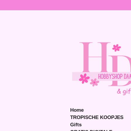
Ga
direct
naar
de
hoofdinhoud
Home
TROPISCHE KOOPJES
Gifts