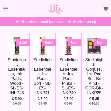
Ga
direct
naar
de
Alles uit voorraad leverbaar
Snelle levering
hoofdinhoud
Sale!
Sale!
Sale!
Sale!
Studioligh
Studioligh
Studioligh
Studioligh
t,
t,
t,
t,
Essential
Essential
Essential
Gorjuss,
s, Ink
s, Ink
s, Ink
Ink Pad
Pads,
Pads,
Pads,
Set, Be
Wood -
Soft - SL-
Pinks -
Kind -
SL-ES-
ES-
SL-ES-
GOR-BK-
INKP43
INKP41
INKP40
INKP25
€ 5,90
€ 5,90
€ 5,90
€ 5,85
€ 6,95
€ 6,95
€ 6,95
€ 10,95