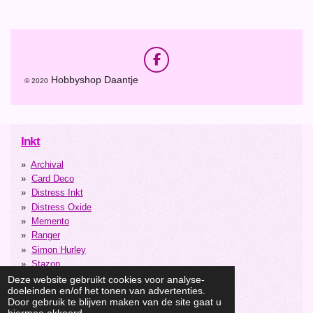
F
a
Hobbyshop Daantje
© 2020
c
e
b
o
o
Inkt
k
Archival
Card Deco
Distress Inkt
Distress Oxide
Memento
Ranger
Simon Hurley
Stazon
Studiolight
Deze website gebruikt cookies voor analyse-
doeleinden en/of het tonen van advertenties.
Versacolor
Door gebruik te blijven maken van de site gaat u
Versafine
hiermee akkoord.