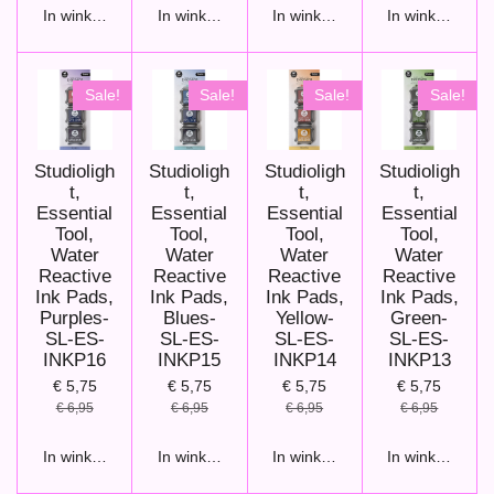
In winkelwagen
In winkelwagen
In winkelwagen
In winkelwage
Sale!
Sale!
Sale!
Sale!
Studioligh
Studioligh
Studioligh
Studioligh
t,
t,
t,
t,
Essential
Essential
Essential
Essential
Tool,
Tool,
Tool,
Tool,
Water
Water
Water
Water
Reactive
Reactive
Reactive
Reactive
Ink Pads,
Ink Pads,
Ink Pads,
Ink Pads,
Purples-
Blues-
Yellow-
Green-
SL-ES-
SL-ES-
SL-ES-
SL-ES-
INKP16
INKP15
INKP14
INKP13
€ 5,75
€ 5,75
€ 5,75
€ 5,75
€ 6,95
€ 6,95
€ 6,95
€ 6,95
In winkelwagen
In winkelwagen
In winkelwagen
In winkelwage