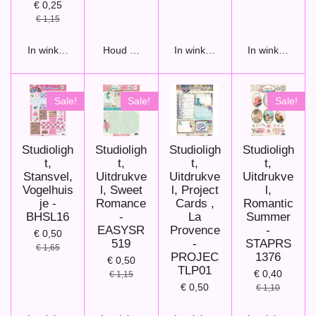
€ 0,25
€ 1,15
In winkelwagen
Houd mij op de hoogte
In winkelwagen
In winkelwage
Sale!
Sale!
Sale!
Studioligh
Studioligh
Studioligh
Studioligh
t,
t,
t,
t,
Stansvel,
Uitdrukve
Uitdrukve
Uitdrukve
Vogelhuis
l, Sweet
l, Project
l,
je -
Romance
Cards ,
Romantic
BHSL16
-
La
Summer
EASYSR
Provence
-
€ 0,50
519
-
STAPRS
€ 1,65
PROJEC
1376
€ 0,50
TLP01
€ 0,40
€ 1,15
€ 0,50
€ 1,10