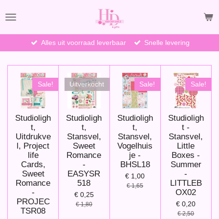
Ga
direct
naar
de
Alles uit voorraad leverbaar
Snelle levering
hoofdinhoud
Sale!
Uitverkocht
Sale!
Sale!
Studioligh
Studioligh
Studioligh
Studioligh
t,
t,
t,
t -
Uitdrukve
Stansvel,
Stansvel,
Stansvel,
l, Project
Sweet
Vogelhuis
Little
life
Romance
je -
Boxes -
Cards,
-
BHSL18
Summer
Sweet
EASYSR
-
€ 1,00
Romance
518
LITTLEB
€ 1,65
-
OX02
€ 0,25
PROJEC
€ 0,20
€ 1,80
TSR08
€ 2,50