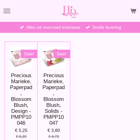
Ga
direct
naar
de
Alles uit voorraad leverbaar
Snelle levering
hoofdinhoud
Sale!
Sale!
Precious
Precious
Marieke,
Marieke,
Paperpad
Paperpad
,
,
Blossom
Blossom
Blush,
Blush,
Design -
Solids -
PMPP10
PMPP10
046
047
€ 5,25
€ 3,80
€ 6,39
€ 4,79