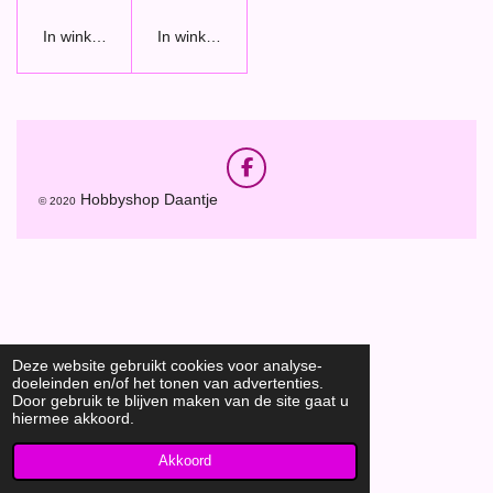
In winkelwagen
In winkelwagen
F
a
Hobbyshop Daantje
© 2020
c
e
b
o
o
k
Deze website gebruikt cookies voor analyse-
doeleinden en/of het tonen van advertenties.
Door gebruik te blijven maken van de site gaat u
hiermee akkoord.
Akkoord