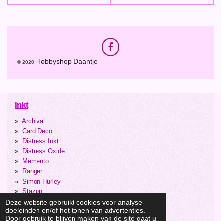
F
a
Hobbyshop Daantje
© 2020
c
e
b
o
o
Inkt
k
Archival
Card Deco
Distress Inkt
Distress Oxide
Memento
Ranger
Simon Hurley
Stazon
Studiolight
Deze website gebruikt cookies voor analyse-
doeleinden en/of het tonen van advertenties.
Versacolor
Door gebruik te blijven maken van de site gaat u