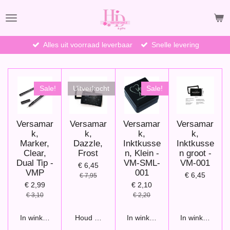
Ga
direct
naar
de
Alles uit voorraad leverbaar
Snelle levering
hoofdinhoud
Sale!
Uitverkocht
Sale!
Versamar
Versamar
Versamar
Versamar
k,
k,
k,
k,
Marker,
Dazzle,
Inktkusse
Inktkusse
Clear,
Frost
n, Klein -
n groot -
Dual Tip -
VM-SML-
VM-001
€ 6,45
VMP
001
€ 6,45
€ 7,95
€ 2,99
€ 2,10
€ 3,10
€ 2,20
In winkelwagen
Houd mij op de hoogte
In winkelwagen
In winkelwage