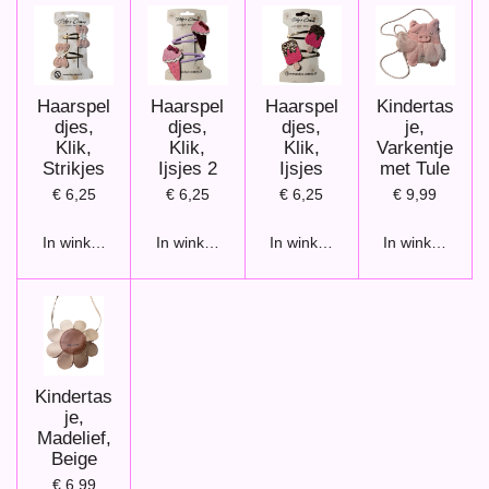
Haarspel
Haarspel
Haarspel
Kindertas
djes,
djes,
djes,
je,
Klik,
Klik,
Klik,
Varkentje
Strikjes
Ijsjes 2
Ijsjes
met Tule
€ 6,25
€ 6,25
€ 6,25
€ 9,99
In winkelwagen
In winkelwagen
In winkelwagen
In winkelwage
Kindertas
je,
Madelief,
Beige
€ 6,99