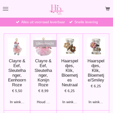
Ga
direct
naar
de
Alles uit voorraad leverbaar
Snelle levering
hoofdinhoud
Uitverkocht
Clayre &
Clayre &
Haarspel
Haarspel
Eef,
Eef,
djes,
djes,
Sleutelha
Sleutelha
Klik,
Klik,
nger,
nger,
Bloemetj
Bloemetj
Eenhoorn
Konijn
es
e/Smiley
Roze
Roze
Neutraal
€ 6,25
€ 5,50
€ 8,99
€ 6,25
In winkelwagen
Houd mij op de hoogte
In winkelwagen
In winkelwage