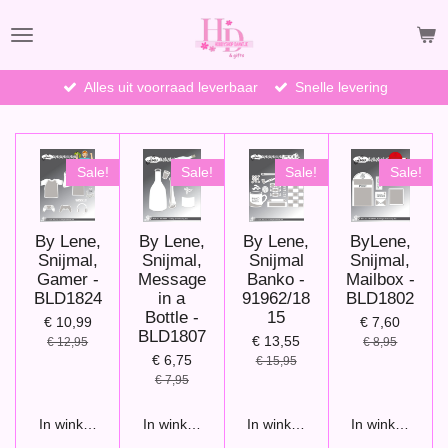
Ga
direct
naar
de
Alles uit voorraad leverbaar
Snelle levering
hoofdinhoud
Sale!
Sale!
Sale!
Sale!
By Lene,
By Lene,
By Lene,
ByLene,
Snijmal,
Snijmal,
Snijmal
Snijmal,
Gamer -
Message
Banko -
Mailbox -
BLD1824
in a
91962/18
BLD1802
Bottle -
15
€ 10,99
€ 7,60
BLD1807
€ 13,55
€ 12,95
€ 8,95
€ 6,75
€ 15,95
€ 7,95
In winkelwagen
In winkelwagen
In winkelwagen
In winkelwage