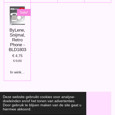
Sale!
ByLene,
Snijmal,
Retro
Phone -
BLD1803
€ 4,75
€ 9,50
In winkelwagen
Deze website gebruikt cookies voor analyse-
doeleinden en/of het tonen van advertenties.
F
Door gebruik te blijven maken van de site gaat u
a
hiermee akkoord.
Hobbyshop Daantje
© 2020
c