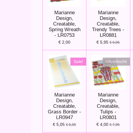
Marianne
Marianne
Design,
Design,
Creatable,
Creatable,
Spring Wreath
Trendy Trees -
- LR0753
LR0881
€ 2,00
€ 5,95
€ 9,95
Sale!
Uitverkocht
Marianne
Marianne
Design,
Design,
Creatable,
Creatable,
Grass Border -
Tulips -
LR0947
LR0801
€ 5,05
€ 4,00
€ 5,95
€ 7,95