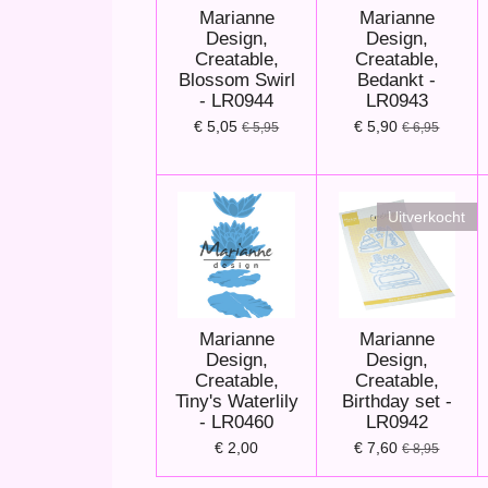
Marianne
Marianne
Design,
Design,
Creatable,
Creatable,
Blossom Swirl
Bedankt -
- LR0944
LR0943
€ 5,05
€ 5,90
€ 5,95
€ 6,95
Uitverkocht
Marianne
Marianne
Design,
Design,
Creatable,
Creatable,
Tiny's Waterlily
Birthday set -
- LR0460
LR0942
€ 2,00
€ 7,60
€ 8,95