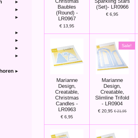
Christmas
Sparkling Stars
n
Baubles
(Set)- LR0966
(Round) -
€ 6,95
LR0967
€ 13,95
Sale!
ehoren
Marianne
Marianne
Design,
Design,
Creatable,
Creatable,
Christmas
Slimline Trifold
Candles -
- LR0904
LR0963
€ 20,95
€ 21,95
€ 6,95