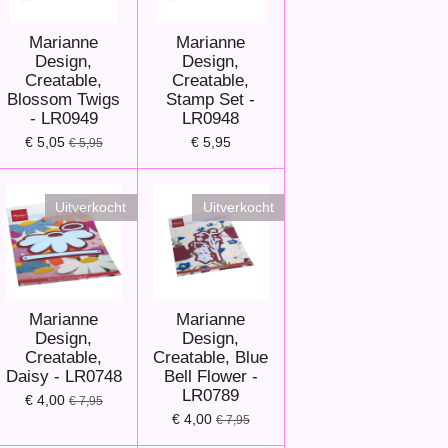
Marianne
Marianne
Design,
Design,
Creatable,
Creatable,
Blossom Twigs
Stamp Set -
- LR0949
LR0948
€ 5,05
€ 5,95
€ 5,95
Uitverkocht
Uitverkocht
Marianne
Marianne
Design,
Design,
Creatable,
Creatable, Blue
Daisy - LR0748
Bell Flower -
LR0789
€ 4,00
€ 7,95
€ 4,00
€ 7,95