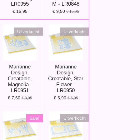
LR0955
M - LR0848
€ 15,95
€ 9,50
€ 15,95
Uitverkocht
Uitverkocht
Marianne
Marianne
Design,
Design,
Creatable,
Creatable, Star
Magnolia -
Flower -
LR0951
LR0950
€ 7,60
€ 5,90
€ 8,95
€ 6,95
Sale!
Uitverkocht