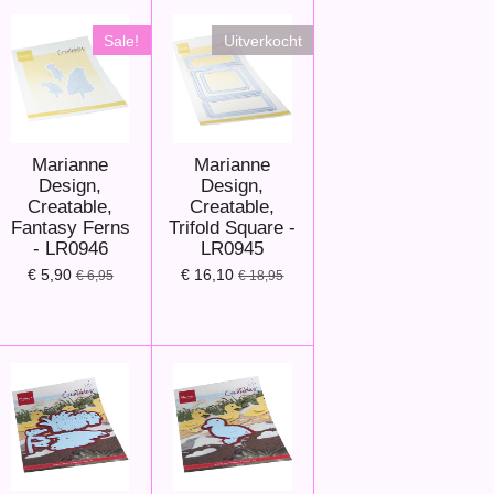
Sale!
Uitverkocht
Marianne
Marianne
Design,
Design,
Creatable,
Creatable,
Fantasy Ferns
Trifold Square -
- LR0946
LR0945
€ 5,90
€ 16,10
€ 6,95
€ 18,95