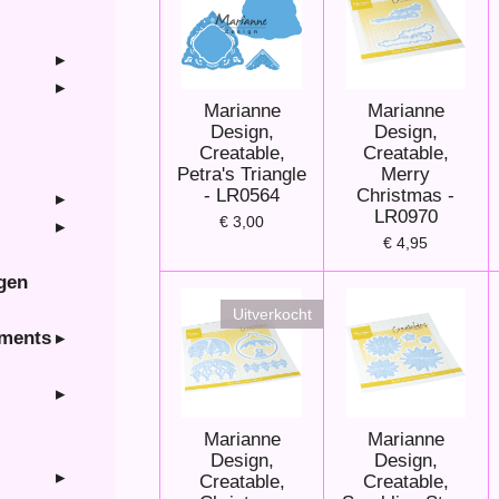
Marianne
Marianne
Design,
Design,
Creatable,
Creatable,
Petra's Triangle
Merry
- LR0564
Christmas -
LR0970
€ 3,00
€ 4,95
ngen
Uitverkocht
hments
Marianne
Marianne
Design,
Design,
Creatable,
Creatable,