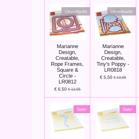
Uitverkocht
Uitverkocht
Marianne
Marianne
Design,
Design,
Creatable,
Creatable,
Rope Frames,
Tiny's Poppy -
Square &
LR0818
Circle -
€ 5,50
€ 10,95
LR0812
€ 6,50
€ 12,95
Sale!
Sale!