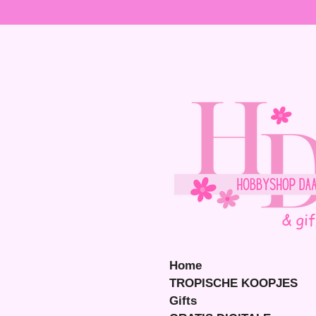
Ga
direct
naar
de
hoofdinhoud
Home
TROPISCHE KOOPJES
Gifts