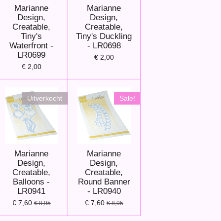
Marianne
Marianne
Design,
Design,
Creatable,
Creatable,
Tiny's
Tiny's Duckling
Waterfront -
- LR0698
LR0699
€ 2,00
€ 2,00
Uitverkocht
Sale!
Marianne
Marianne
Design,
Design,
Creatable,
Creatable,
Balloons -
Round Banner
LR0941
- LR0940
€ 7,60
€ 7,60
€ 8,95
€ 8,95