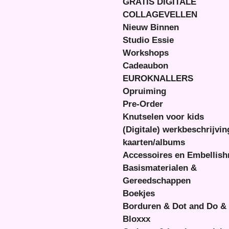
GRATIS DIGITALE
COLLAGEVELLEN
Nieuw Binnen
Studio Essie
Workshops
Cadeaubon
EUROKNALLERS
Opruiming
Pre-Order
Knutselen voor kids
(Digitale) werkbeschrijvi
kaarten/albums
Accessoires en Embellis
Basismaterialen &
Gereedschappen
Boekjes
Borduren & Dot and Do &
Bloxxx