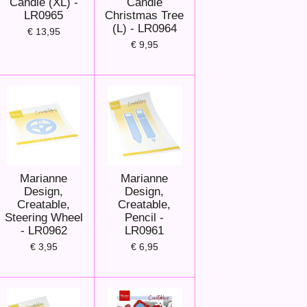
Candle (XL) -
Candle
LR0965
Christmas Tree
(L) - LR0964
€ 13,95
€ 9,95
Marianne
Marianne
Design,
Design,
Creatable,
Creatable,
Steering Wheel
Pencil -
- LR0962
LR0961
€ 3,95
€ 6,95