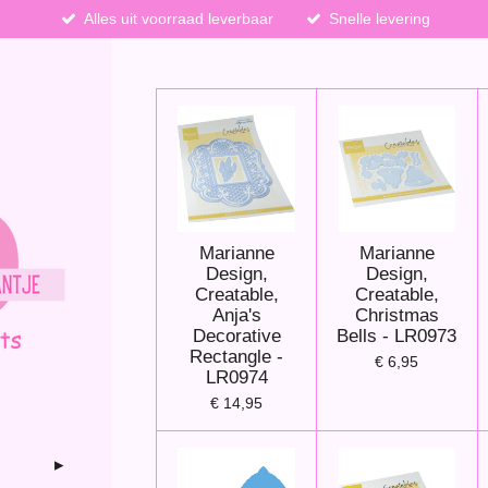
Alles uit voorraad leverbaar
Snelle levering
Marianne
Marianne
Design,
Design,
Creatable,
Creatable,
Anja's
Christmas
Decorative
Bells - LR0973
Rectangle -
€ 6,95
LR0974
€ 14,95