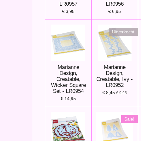
LR0957
LR0956
€ 3,95
€ 6,95
Uitverkocht
Marianne
Marianne
Design,
Design,
Creatable,
Creatable, Ivy -
Wicker Square
LR0952
Set - LR0954
€ 8,45
€ 9,95
€ 14,95
Sale!