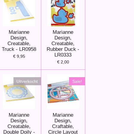
Marianne
Marianne
Design,
Design,
Creatable,
Creatable,
Truck - LR0958
Rubber Duck -
LR0333
€ 9,95
€ 2,00
Uitverkocht
Sale!
Marianne
Marianne
Design,
Design,
Creatable,
Craftable,
Double Doily -
Circle Layout