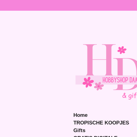
Ga
direct
naar
de
hoofdinhoud
Home
TROPISCHE KOOPJES
Gifts