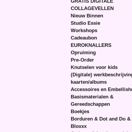
GRATIS DIGITALE
COLLAGEVELLEN
Nieuw Binnen
Studio Essie
Workshops
Cadeaubon
EUROKNALLERS
Opruiming
Pre-Order
Knutselen voor kids
(Digitale) werkbeschrijvi
kaarten/albums
Accessoires en Embellis
Basismaterialen &
Gereedschappen
Boekjes
Borduren & Dot and Do &
Bloxxx