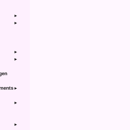
ngen
hments