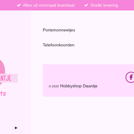
Alles uit voorraad leverbaar
Snelle levering
Portemonneetjes
Telefoonkoorden
F
a
Hobbyshop Daantje
© 2020
c
e
b
o
o
k