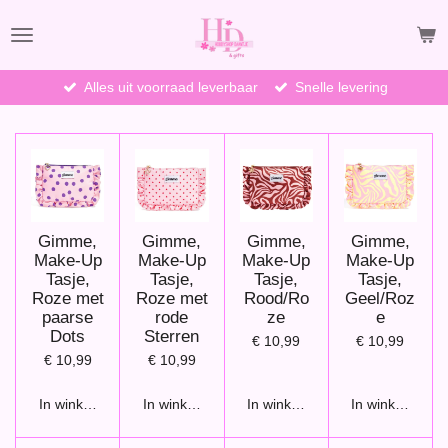
Ga
direct
naar
de
Alles uit voorraad leverbaar
Snelle levering
hoofdinhoud
Gimme,
Gimme,
Gimme,
Gimme,
Make-Up
Make-Up
Make-Up
Make-Up
Tasje,
Tasje,
Tasje,
Tasje,
Roze met
Roze met
Rood/Ro
Geel/Roz
paarse
rode
ze
e
Dots
Sterren
€ 10,99
€ 10,99
€ 10,99
€ 10,99
In winkelwagen
In winkelwagen
In winkelwagen
In winkelwage