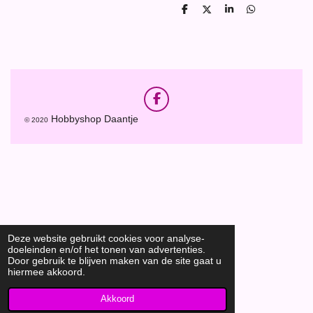
D
D
S
D
e
e
h
e
l
e
a
l
e
l
r
e
n
e
n
F
a
Hobbyshop Daantje
© 2020
c
e
b
o
o
k
Deze website gebruikt cookies voor analyse-
doeleinden en/of het tonen van advertenties.
Door gebruik te blijven maken van de site gaat u
hiermee akkoord.
Akkoord