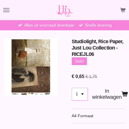
Ga
direct
naar
de
Alles uit voorraad leverbaar
Snelle levering
hoofdinhoud
Studiolight, Rice Paper,
Just Lou Collection -
RICEJL06
Sale!
€ 0,65
€ 1,75
In
winkelwagen
A4 Formaat