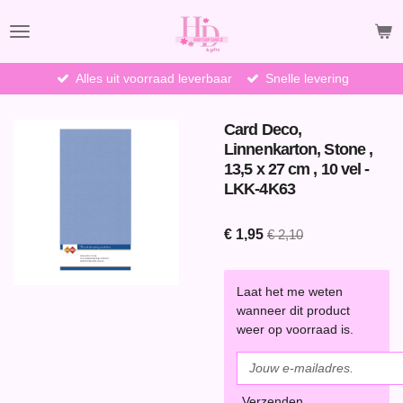
Ga
direct
naar
de
Alles uit voorraad leverbaar
Snelle levering
hoofdinhoud
Card Deco,
Linnenkarton, Stone ,
13,5 x 27 cm , 10 vel -
LKK-4K63
€ 1,95
€ 2,10
Laat het me weten
wanneer dit product
weer op voorraad is.
Verzenden