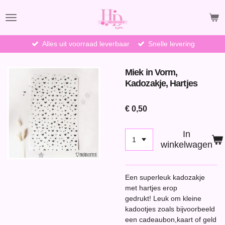
Ga
direct
naar
de
Alles uit voorraad leverbaar
Snelle levering
hoofdinhoud
Miek in Vorm,
Kadozakje, Hartjes
€ 0,50
In
winkelwagen
Een superleuk kadozakje
met hartjes erop
gedrukt! Leuk om kleine
kadootjes zoals bijvoorbeeld
een cadeaubon,kaart of geld