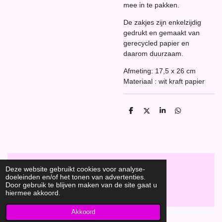
mee in te pakken.
De zakjes zijn enkelzijdig
gedrukt en gemaakt van
gerecycled papier en
daarom duurzaam.
Afmeting: 17,5 x 26 cm
Materiaal : wit kraft papier
D
D
S
D
e
e
h
e
l
e
a
l
e
l
r
e
n
e
n
Deze website gebruikt cookies voor analyse-
doeleinden en/of het tonen van advertenties.
F
Door gebruik te blijven maken van de site gaat u
a
Hobbyshop Daantje
© 2020
hiermee akkoord.
c
e
b
Akkoord
o