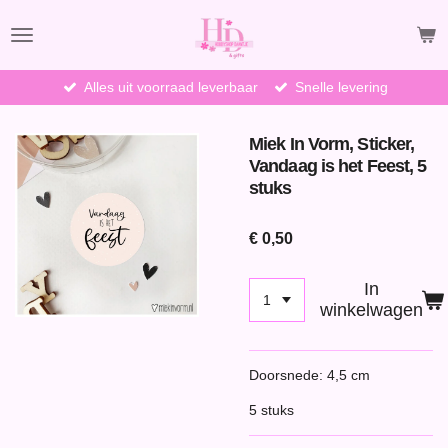
Ga
direct
naar
de
Alles uit voorraad leverbaar
Snelle levering
hoofdinhoud
Miek In Vorm, Sticker,
Vandaag is het Feest, 5
stuks
€ 0,50
In
winkelwagen
Doorsnede: 4,5 cm
5 stuks