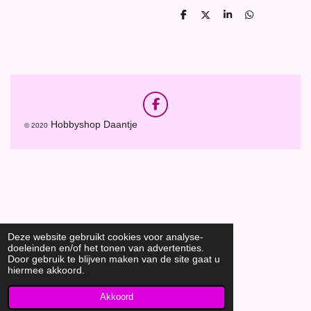
D
D
S
D
e
e
h
e
l
e
a
l
e
l
r
e
n
e
n
F
a
Hobbyshop Daantje
© 2020
c
e
b
o
o
k
Deze website gebruikt cookies voor analyse-
doeleinden en/of het tonen van advertenties.
Door gebruik te blijven maken van de site gaat u
hiermee akkoord.
Akkoord