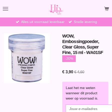
Ga
direct
naar
de
Alles uit voorraad leverbaar
Snelle levering
hoofdinhoud
WOW,
Embossingpoeder,
Clear Gloss, Super
Fine, 15 ml - WA01SF
-20%
€ 3,90
€ 4,60
Laat het me weten
wanneer dit product
weer op voorraad is.