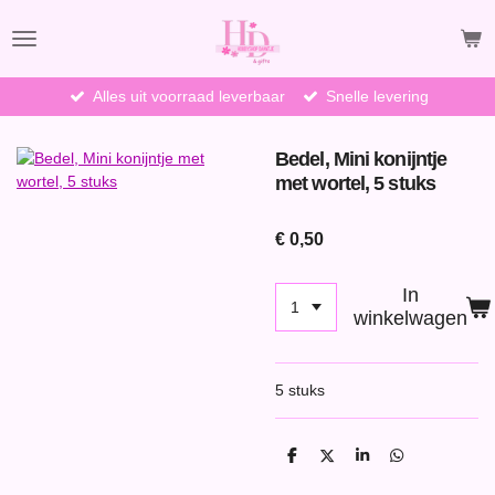
Ga
direct
naar
de
Alles uit voorraad leverbaar
Snelle levering
hoofdinhoud
Bedel, Mini konijntje
met wortel, 5 stuks
€ 0,50
In
winkelwagen
5 stuks
D
D
S
D
e
e
h
e
l
e
a
l