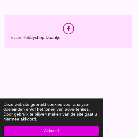
e
l
r
e
n
e
n
F
a
Hobbyshop Daantje
© 2020
c
e
b
o
o
k
Deze website gebruikt cookies voor analyse-
doeleinden en/of het tonen van advertenties.
Door gebruik te blijven maken van de site gaat u
hiermee akkoord.
Akkoord