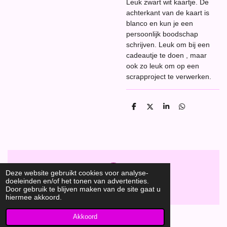
Leuk zwart wit kaartje. De
achterkant van de kaart is
blanco en kun je een
persoonlijk boodschap
schrijven. Leuk om bij een
cadeautje te doen , maar
ook zo leuk om op een
scrapproject te verwerken.
D
D
S
D
e
e
h
e
l
e
a
l
e
l
r
e
n
e
n
Deze website gebruikt cookies voor analyse-
F
doeleinden en/of het tonen van advertenties.
a
Hobbyshop Daantje
© 2020
Door gebruik te blijven maken van de site gaat u
c
hiermee akkoord.
e
b
o
Akkoord
o