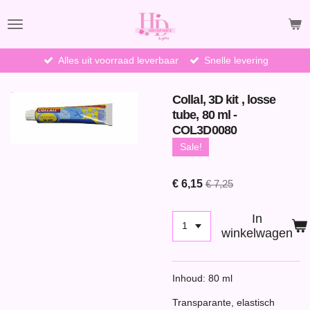
Ga
direct
naar
de
Alles uit voorraad leverbaar
Snelle levering
hoofdinhoud
Collal, 3D kit , losse
tube, 80 ml -
COL3D0080
Sale!
€ 6,15
€ 7,25
In
winkelwagen
Inhoud: 80 ml
Transparante, elastisch