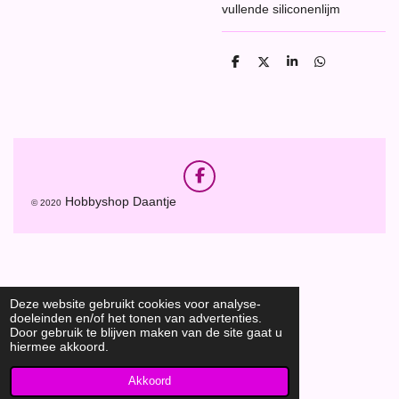
vullende siliconenlijm
D
D
S
D
e
e
h
e
l
e
a
l
e
l
r
e
n
e
n
F
a
Hobbyshop Daantje
© 2020
c
e
b
o
o
k
Deze website gebruikt cookies voor analyse-
doeleinden en/of het tonen van advertenties.
Door gebruik te blijven maken van de site gaat u
hiermee akkoord.
Akkoord