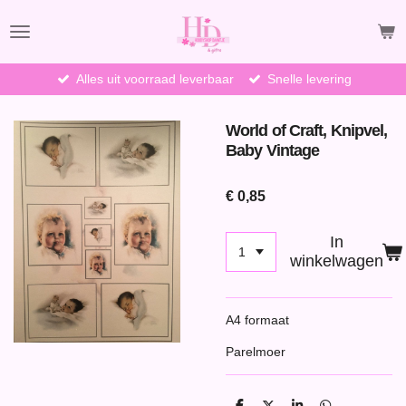
Ga
direct
naar
de
Alles uit voorraad leverbaar
Snelle levering
hoofdinhoud
World of Craft, Knipvel,
Baby Vintage
€ 0,85
In
winkelwagen
A4 formaat
Parelmoer