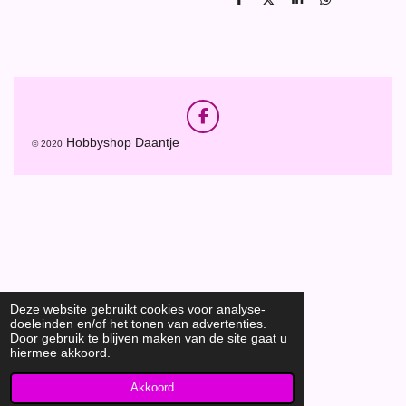
D
D
S
D
e
e
h
e
l
e
a
l
e
l
r
e
n
e
n
F
a
Hobbyshop Daantje
© 2020
c
e
b
o
o
k
Deze website gebruikt cookies voor analyse-
doeleinden en/of het tonen van advertenties.
Door gebruik te blijven maken van de site gaat u
hiermee akkoord.
Akkoord