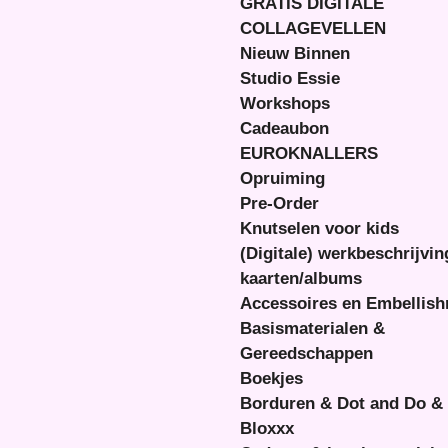
GRATIS DIGITALE
COLLAGEVELLEN
Nieuw Binnen
Studio Essie
Workshops
Cadeaubon
EUROKNALLERS
Opruiming
Pre-Order
Knutselen voor kids
(Digitale) werkbeschrijvi
kaarten/albums
Accessoires en Embellis
Basismaterialen &
Gereedschappen
Boekjes
Borduren & Dot and Do &
Bloxxx