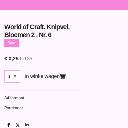
World of Craft, Knipvel,
Bloemen 2 , Nr. 6
Sale!
€ 0,25
€ 0,85
In winkelwagen
A4 formaat
Parelmoer
D
D
S