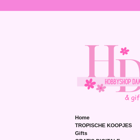
Ga
direct
naar
de
hoofdinhoud
Home
TROPISCHE KOOPJES
Gifts