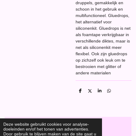
druppels, gemakkelijk en
schoon in het gebruik en
multifunctioneel. Gluedrops,
het alternatief voor
siliconenkit. Gluedrops is net
als foamtape verkrijgbaar in
verschillende diktes, maar is
net als siliconenkit meer
flexibel. Ook zijn gluedrops
op zichzelf ook leuk om te
bestrooien met glitter of
andere materialen
D
D
S
D
e
e
h
e
l
e
a
l
e
l
r
e
n
e
n
Deze website gebruikt cookies voor analyse-
doeleinden en/of het tonen van advertenties.
F
Door gebruik te blijven maken van de site gaat u