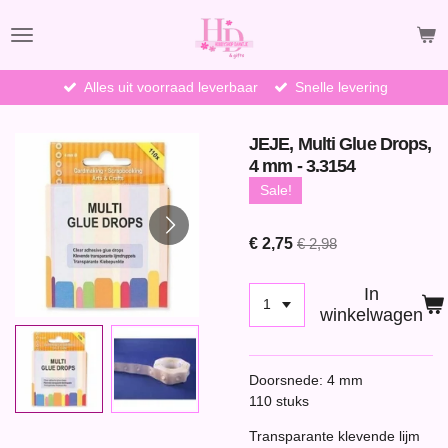
Ga
direct
naar
de
Alles uit voorraad leverbaar
Snelle levering
hoofdinhoud
JEJE, Multi Glue Drops,
4 mm - 3.3154
Sale!
€ 2,75
€ 2,98
In
winkelwagen
Doorsnede: 4 mm
110 stuks
Transparante klevende lijm