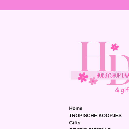
Ga
direct
naar
de
hoofdinhoud
Home
TROPISCHE KOOPJES
Gifts