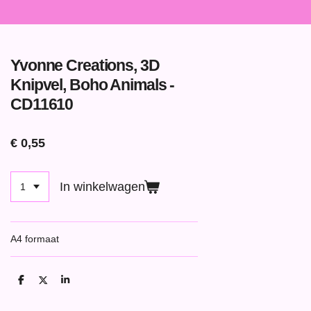
Yvonne Creations, 3D
Knipvel, Boho Animals -
CD11610
€ 0,55
In winkelwagen
A4 formaat
D
D
S
e
e
h
l
e
a