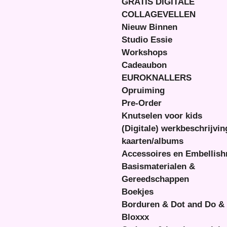
GRATIS DIGITALE
COLLAGEVELLEN
Nieuw Binnen
Studio Essie
Workshops
Cadeaubon
EUROKNALLERS
Opruiming
Pre-Order
Knutselen voor kids
(Digitale) werkbeschrijvi
kaarten/albums
Accessoires en Embellis
Basismaterialen &
Gereedschappen
Boekjes
Borduren & Dot and Do &
Bloxxx