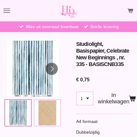
Ga
direct
naar
de
Alles uit voorraad leverbaar
Snelle levering
hoofdinhoud
Studiolight,
Basispapier, Celebrate
New Beginnings , nr.
335 - BASISCNB335
€ 0,75
In
winkelwagen
A4 formaat
Dubbelzijdig