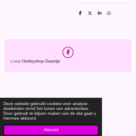
D
D
S
D
e
e
h
e
l
e
a
l
e
l
r
e
n
e
n
F
a
Hobbyshop Daantje
© 2020
c
e
b
o
o
k
Deze website gebruikt cookies voor analyse-
doeleinden en/of het tonen van advertenties.
Door gebruik te blijven maken van de site gaat u
hiermee akkoord.
Akkoord