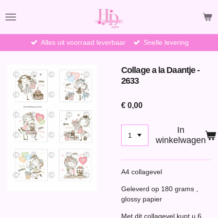
Ga
direct
naar
de
Alles uit voorraad leverbaar
Snelle levering
hoofdinhoud
Collage a la Daantje -
2633
€ 0,00
In
winkelwagen
A4 collagevel
Geleverd op 180 grams ,
glossy papier
Met dit collagevel kunt u 6