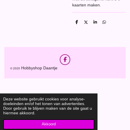
kaarten maken.
D
D
S
D
e
e
h
e
l
e
a
l
e
l
r
e
n
e
n
F
a
Hobbyshop Daantje
© 2020
c
e
b
o
o
k
Deze website gebruikt cookies voor analyse-
doeleinden en/of het tonen van advertenties.
Door gebruik te blijven maken van de site gaat u
hiermee akkoord.
Akkoord