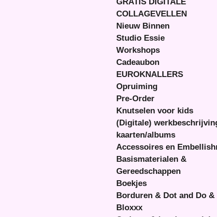
GRATIS DIGITALE
COLLAGEVELLEN
Nieuw Binnen
Studio Essie
Workshops
Cadeaubon
EUROKNALLERS
Opruiming
Pre-Order
Knutselen voor kids
(Digitale) werkbeschrijvi
kaarten/albums
Accessoires en Embellis
Basismaterialen &
Gereedschappen
Boekjes
Borduren & Dot and Do &
Bloxxx