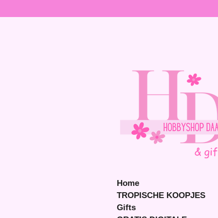
Ga
direct
naar
de
hoofdinhoud
Home
TROPISCHE KOOPJES
Gifts