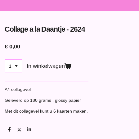
Collage a la Daantje - 2624
€ 0,00
In winkelwagen
A4 collagevel
Geleverd op 180 grams , glossy papier
Met dit collagevel kunt u 6 kaarten maken.
D
D
S
e
e
h