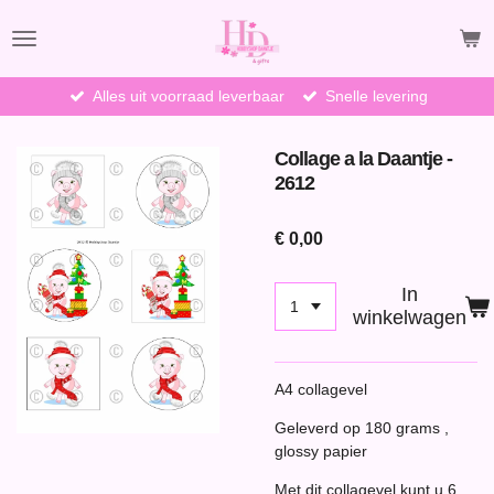
Ga
direct
naar
de
Alles uit voorraad leverbaar
Snelle levering
hoofdinhoud
Collage a la Daantje -
2612
€ 0,00
In
winkelwagen
A4 collagevel
Geleverd op 180 grams ,
glossy papier
Met dit collagevel kunt u 6