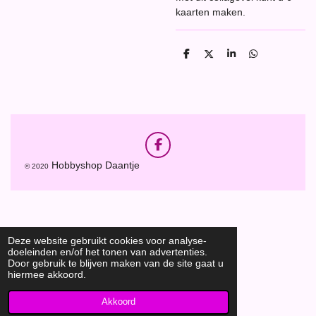
kaarten maken.
D
D
S
D
e
e
h
e
l
e
a
l
e
l
r
e
n
e
n
F
a
Hobbyshop Daantje
© 2020
c
e
b
o
o
k
Deze website gebruikt cookies voor analyse-
doeleinden en/of het tonen van advertenties.
Door gebruik te blijven maken van de site gaat u
hiermee akkoord.
Akkoord