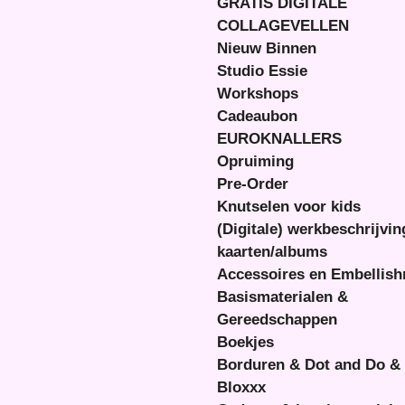
GRATIS DIGITALE
COLLAGEVELLEN
Nieuw Binnen
Studio Essie
Workshops
Cadeaubon
EUROKNALLERS
Opruiming
Pre-Order
Knutselen voor kids
(Digitale) werkbeschrijvi
kaarten/albums
Accessoires en Embellis
Basismaterialen &
Gereedschappen
Boekjes
Borduren & Dot and Do &
Bloxxx