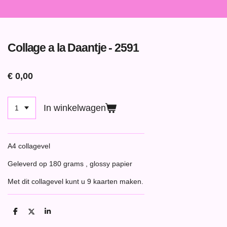
Collage a la Daantje - 2591
€ 0,00
In winkelwagen
A4 collagevel
Geleverd op 180 grams , glossy papier
Met dit collagevel kunt u 9 kaarten maken.
D
D
S
e
e
h