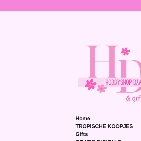
Ga
direct
naar
de
hoofdinhoud
Home
TROPISCHE KOOPJES
Gifts