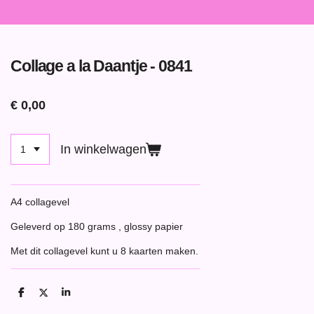
Collage a la Daantje - 0841
€ 0,00
In winkelwagen
A4 collagevel
Geleverd op 180 grams , glossy papier
Met dit collagevel kunt u 8 kaarten maken.
D
D
S
e
e
h