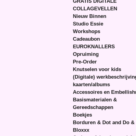
GRATIS DIGITALE
COLLAGEVELLEN
Nieuw Binnen
Studio Essie
Workshops
Cadeaubon
EUROKNALLERS
Opruiming
Pre-Order
Knutselen voor kids
(Digitale) werkbeschrijvi
kaarten/albums
Accessoires en Embellis
Basismaterialen &
Gereedschappen
Boekjes
Borduren & Dot and Do &
Bloxxx