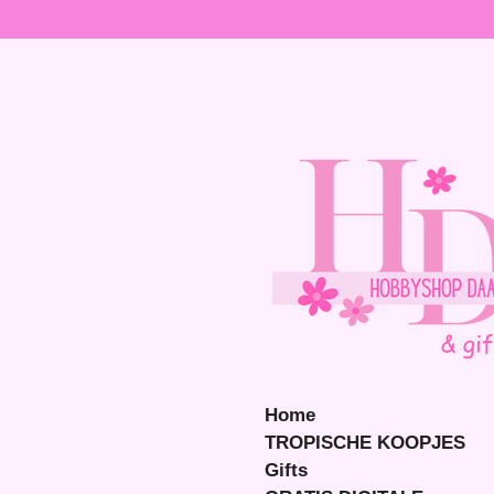
Ga
direct
naar
de
hoofdinhoud
Home
TROPISCHE KOOPJES
Gifts