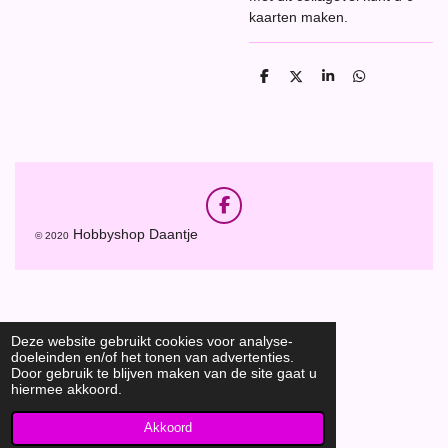
kaarten maken.
D
D
S
D
e
e
h
e
l
e
a
l
e
l
r
e
n
e
n
F
a
Hobbyshop Daantje
© 2020
c
e
b
o
o
k
Deze website gebruikt cookies voor analyse-
doeleinden en/of het tonen van advertenties.
Door gebruik te blijven maken van de site gaat u
hiermee akkoord.
Akkoord