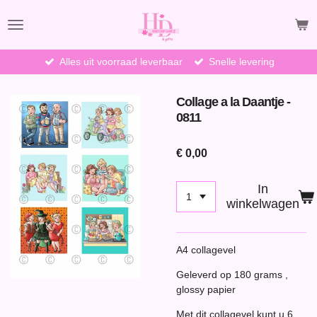
Ga
direct
naar
de
Alles uit voorraad leverbaar
Snelle levering
hoofdinhoud
Collage a la Daantje -
0811
€ 0,00
In
winkelwagen
A4 collagevel
Geleverd op 180 grams ,
glossy papier
Met dit collagevel kunt u 6