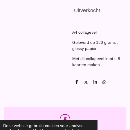
Uitverkocht
A4 collagevel
Geleverd op 180 grams ,
glossy papier
Met dit collagevel kunt u 8
kaarten maken.
D
D
S
D
e
e
h
e
l
e
a
l
e
l
r
e
n
e
n
F
Deze website gebruikt cookies voor analyse-
a
Hobbyshop Daantje
© 2020