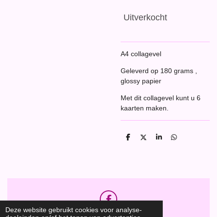
Uitverkocht
A4 collagevel
Geleverd op 180 grams ,
glossy papier
Met dit collagevel kunt u 6
kaarten maken.
D
D
S
D
e
e
h
e
l
e
a
l
e
l
r
e
n
e
n
F
Deze website gebruikt cookies voor analyse-
a
Hobbyshop Daantje
© 2020