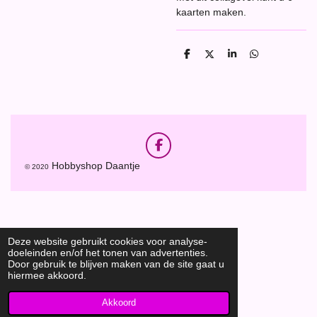
kaarten maken.
D
D
S
D
e
e
h
e
l
e
a
l
e
l
r
e
n
e
n
F
a
Hobbyshop Daantje
© 2020
c
e
b
o
o
k
Deze website gebruikt cookies voor analyse-
doeleinden en/of het tonen van advertenties.
Door gebruik te blijven maken van de site gaat u
hiermee akkoord.
Akkoord