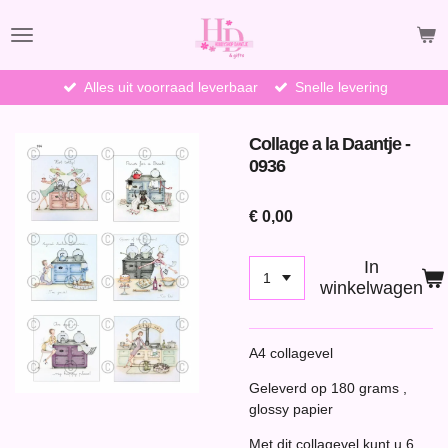
Ga
direct
naar
de
Alles uit voorraad leverbaar
Snelle levering
hoofdinhoud
Collage a la Daantje -
0936
€ 0,00
In
winkelwagen
A4 collagevel
Geleverd op 180 grams ,
glossy papier
Met dit collagevel kunt u 6