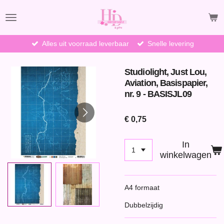
Ga
direct
naar
de
Alles uit voorraad leverbaar
Snelle levering
hoofdinhoud
Studiolight, Just Lou,
Aviation, Basispapier,
nr. 9 - BASISJL09
€ 0,75
In
winkelwagen
A4 formaat
Dubbelzijdig