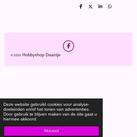
D
D
S
D
e
e
h
e
l
e
a
l
e
l
r
e
n
e
n
F
a
Hobbyshop Daantje
© 2020
c
e
b
o
o
k
Deze website gebruikt cookies voor analyse-
doeleinden en/of het tonen van advertenties.
Door gebruik te blijven maken van de site gaat u
hiermee akkoord.
Akkoord