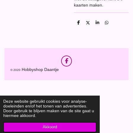
kaarten maken.
D
D
S
D
e
e
h
e
l
e
a
l
e
l
r
e
n
e
n
F
a
Hobbyshop Daantje
© 2020
c
e
b
o
o
k
Deze website gebruikt cookies voor analyse-
doeleinden en/of het tonen van advertenties.
Door gebruik te blijven maken van de site gaat u
hiermee akkoord.
Akkoord