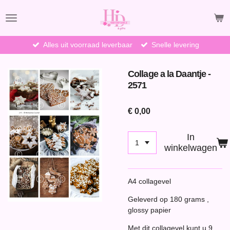
Ga
direct
naar
de
Alles uit voorraad leverbaar
Snelle levering
hoofdinhoud
Collage a la Daantje -
2571
€ 0,00
In
winkelwagen
A4 collagevel
Geleverd op 180 grams ,
glossy papier
Met dit collagevel kunt u 9