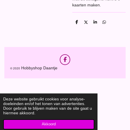
kaarten maken.
D
D
S
D
e
e
h
e
l
e
a
l
e
l
r
e
n
e
n
F
a
Hobbyshop Daantje
© 2020
c
e
b
o
o
k
Deze website gebruikt cookies voor analyse-
doeleinden en/of het tonen van advertenties.
Door gebruik te blijven maken van de site gaat u
hiermee akkoord.
Akkoord