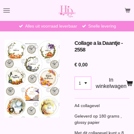
Ga
direct
naar
de
Alles uit voorraad leverbaar
Snelle levering
hoofdinhoud
Collage a la Daantje -
2558
€ 0,00
In
winkelwagen
A4 collagevel
Geleverd op 180 grams ,
glossy papier
Met dit collagevel kunt u 8