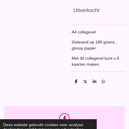
Uitverkocht
A4 collagevel
Geleverd op 180 grams ,
glossy papier
Met dit collagevel kunt u 6
kaarten maken.
D
D
S
D
e
e
h
e
l
e
a
l
e
l
r
e
n
e
n
F
Deze website gebruikt cookies voor analyse-
a
Hobbyshop Daantje
© 2020