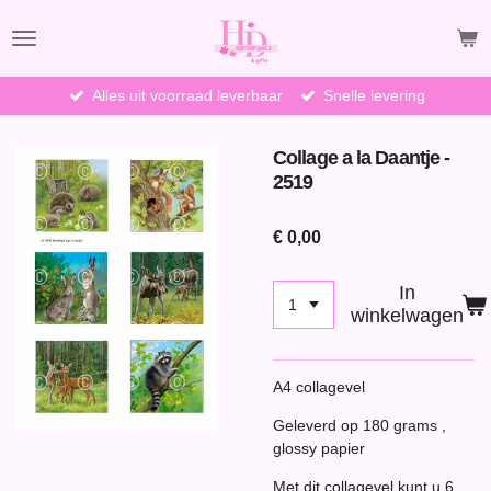
Ga
direct
naar
de
Alles uit voorraad leverbaar
Snelle levering
hoofdinhoud
Collage a la Daantje -
2519
€ 0,00
In
winkelwagen
A4 collagevel
Geleverd op 180 grams ,
glossy papier
Met dit collagevel kunt u 6