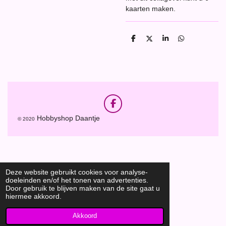
kaarten maken.
D
D
S
D
e
e
h
e
l
e
a
l
e
l
r
e
n
e
n
F
a
Hobbyshop Daantje
© 2020
c
e
b
o
o
k
Deze website gebruikt cookies voor analyse-
doeleinden en/of het tonen van advertenties.
Door gebruik te blijven maken van de site gaat u
hiermee akkoord.
Akkoord