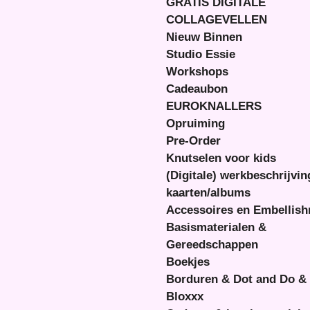
GRATIS DIGITALE
COLLAGEVELLEN
Nieuw Binnen
Studio Essie
Workshops
Cadeaubon
EUROKNALLERS
Opruiming
Pre-Order
Knutselen voor kids
(Digitale) werkbeschrijvi
kaarten/albums
Accessoires en Embellis
Basismaterialen &
Gereedschappen
Boekjes
Borduren & Dot and Do &
Bloxxx