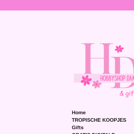
Ga
direct
naar
de
hoofdinhoud
Home
TROPISCHE KOOPJES
Gifts