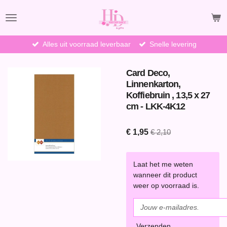
Ga
direct
naar
de
Alles uit voorraad leverbaar
Snelle levering
hoofdinhoud
Card Deco,
Linnenkarton,
Koffiebruin , 13,5 x 27
cm - LKK-4K12
€ 1,95
€ 2,10
Laat het me weten
wanneer dit product
weer op voorraad is.
Verzenden