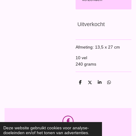
Uitverkocht
Afmeting: 13,5 x 27 cm
10 vel
240 grams
D
D
S
D
e
e
h
e
l
e
a
l
e
l
r
e
n
e
n
F
Deze website gebruikt cookies voor analyse-
a
Hobbyshop Daantje
© 2020
doeleinden en/of het tonen van advertenties.
c